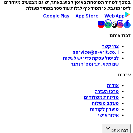
בנוסף למחיר המופחת באופן קבוע באתר, יש גם מבצעים מיוחדים
לזמן מוגבל, כי תמיד כיף לגלות עוד ספר במחיר מעולה
Google Play
App Store
Web App
דברו איתנו
צרו קשר
service@e-vrit.co.il
לביטול עסקה
כדין יש לשלוח
שם מלא, ת.ז ומס
'
הזמנה
עברית
אודות
מרכז העזרה
מדיניות משלוחים
מעקב משלוח
מועדון לקוחות
איזור אישי
דברו איתנו