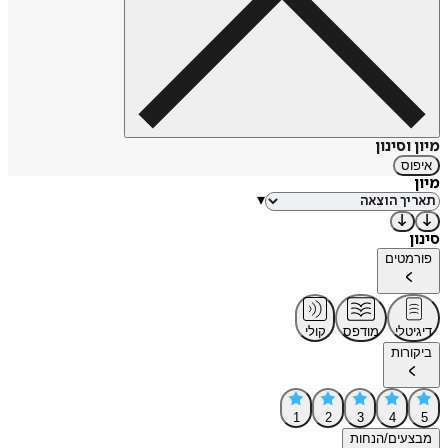
מיון וסינון
איפוס
מיון
▾
סינון
פורמטים
דיגיטלי
מודפס
קולי
ביקורות
1
2
3
4
5
מבצעים/הנחות