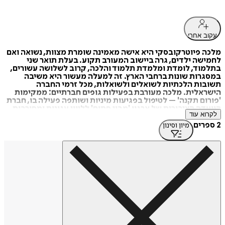
עקוב אחרי
מלכה פיוטרקובסקי היא אישה מאמינה שומרת מצוות, נשואה ואם
לחמישה ילדים, גרה ביישוב המעורב תקוע. בעלת תואר שני
בתלמוד, לומדת ומלמדת תלמוד והלכה, קרוב לשלושה עשורים,
במסגרות שונות ברחבי הארץ. זה למעלה מעשור היא משיבה
תשובות הלכתיות לשואלים ולשואלות, מכל זרמי החברה
הישראלית. מלכה מעורבת בפעילות גופים חברתיים: ממקימות
'פורום תקנה' – לטיפול בפגיעות מיניות ושותפה פעילה בו, חברת
הוועדה הציבורית של ארגון 'מבוי סתום' לליווי עגונות ומסורבות
לקרוא עוד
גט, 'מעגלי צדק' - לתיקון חברתי ועוד. כמו כן, היא חברה בוועדת
סל התרופות של משרד הבריאות.
2 ספרים
מיון וסינון