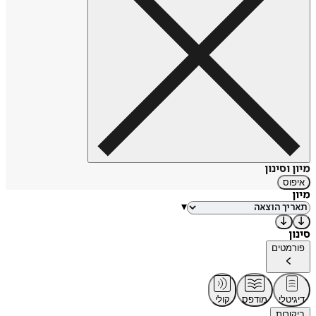
שבמסגרתה יצא לאור בשנת 2014 ספרה "אני גיטל" - רומן
שמסופר בגוף ראשון מפי יהודייה בת המאה ה-18.
מקור: ויקיפדיה
https://tinyurl.com/3enjs42y
מיון וסינון
איפוס
מיון
▾
סינון
פורמטים
דיגיטלי
מודפס
קולי
ביקורות