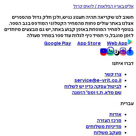
אליס בארץ הפלאות / לואיס קרול
חשוב לנו שקריאה תהיה תענוג נגיש, ולכן חלק גדול מהספרים
אצלנו באתר עולים פחות מהמחיר הקטלוגי המודפס בגב הספר.
בנוסף למחיר המופחת באופן קבוע באתר, יש גם מבצעים מיוחדים
לזמן מוגבל, כי תמיד כיף לגלות עוד ספר במחיר מעולה
Google Play
App Store
Web App
דברו איתנו
צרו קשר
service@e-vrit.co.il
לביטול עסקה
כדין יש לשלוח
שם מלא, ת.ז ומס
'
הזמנה
עברית
אודות
מרכז העזרה
מדיניות משלוחים
מעקב משלוח