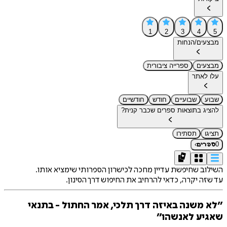
1
2
3
4
5
מבצעים/הנחות
מבצעים
ספרייה ציבורית
עלו לאתר
שבוע
שבועיים
חודש
חודשיים
להציג בתוצאות ספרים שכבר קנית?
תציגו
תסתירו
›
0
ספרים
השילוב שחיפשת עדיין מחכה לכישרון הספרותי שימציא אותו.
עד שזה יקרה, כדאי להרחיב את החיפוש דרך הסינון.
״לא משנה באיזה דרך תלכי, אמר החתול - בתנאי
שאגיע לאנשהו״