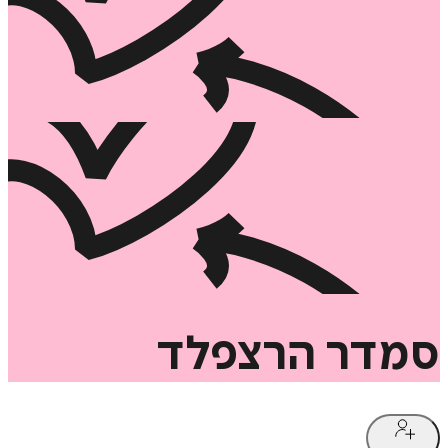
סמדר
הרצפלד