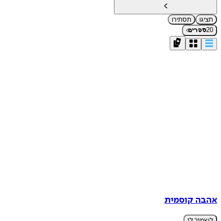
תציגו
תסתירו
›
20
ספרים
אהבה קוסמית
לשמור לי