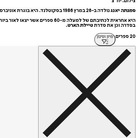
צילום: יח"צ
סמנתה יאנג
נולדה ב-26 במרץ 1986 בסקוטלנד. היא בוגרת אוניברסיטת אדינבורו ומרבה למקם את יצירותיה הרבות בנוף ילדותה המוכר והאהוב.
היא אחראית לכתיבתם של למעלה מ-60 ספרים אשר יצאו לאור ביותר מ-30 מדינות, ביניהן ישראל, וכבשו את לבבות הקוראים. בין ספריה ניתן למצוא את סדרת
בסדרה וכן את סדרת
טיילת הארט
.
20 ספרים
מיון וסינון