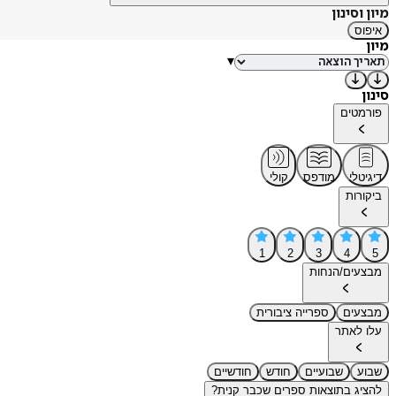
מיון וסינון
איפוס
מיון
▾
סינון
פורמטים
דיגיטלי
מודפס
קולי
ביקורות
1
2
3
4
5
מבצעים/הנחות
מבצעים
ספרייה ציבורית
עלו לאתר
שבוע
שבועיים
חודש
חודשיים
להציג בתוצאות ספרים שכבר קנית?