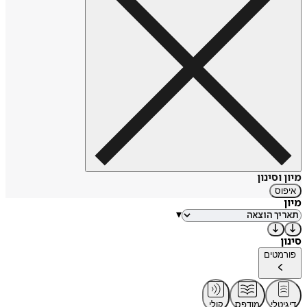
מיון וסינון
איפוס
מיון
▾
סינון
פורמטים
דיגיטלי
מודפס
קולי