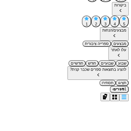
ביקורות
1
2
3
4
5
מבצעים/הנחות
מבצעים
ספרייה ציבורית
עלו לאתר
שבוע
שבועיים
חודש
חודשיים
להציג בתוצאות ספרים שכבר קנית?
תציגו
תסתירו
›
1
ספרים