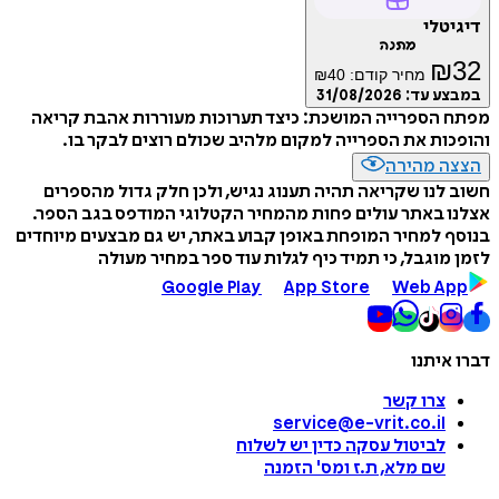
דיגיטלי
מתנה
₪
32
מחיר קודם:
40
₪
במבצע עד:
31/08/2026
מפתח הספרייה המושכת: כיצד תערוכות מעוררות אהבת קריאה
והופכות את הספרייה למקום מלהיב שכולם רוצים לבקר בו.
הצצה מהירה
חשוב לנו שקריאה תהיה תענוג נגיש, ולכן חלק גדול מהספרים
אצלנו באתר עולים פחות מהמחיר הקטלוגי המודפס בגב הספר.
בנוסף למחיר המופחת באופן קבוע באתר, יש גם מבצעים מיוחדים
לזמן מוגבל, כי תמיד כיף לגלות עוד ספר במחיר מעולה
Google Play
App Store
Web App
דברו איתנו
צרו קשר
service@e-vrit.co.il
לביטול עסקה
כדין יש לשלוח
שם מלא, ת.ז ומס
'
הזמנה