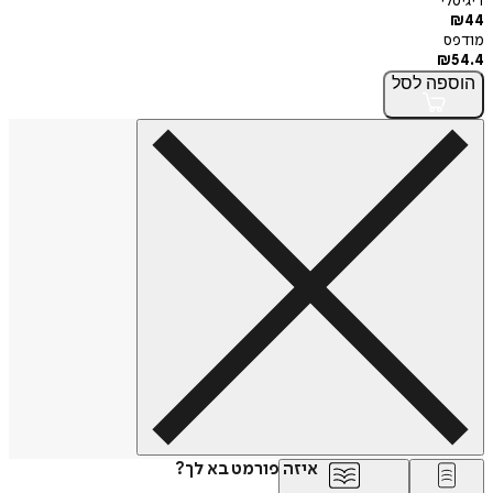
דיגיטלי
₪
44
מודפס
₪
54.4
הוספה
לסל
איזה פורמט בא לך?