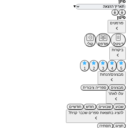
מיון
▾
סינון
פורמטים
דיגיטלי
מודפס
קולי
ביקורות
1
2
3
4
5
מבצעים/הנחות
מבצעים
ספרייה ציבורית
עלו לאתר
שבוע
שבועיים
חודש
חודשיים
להציג בתוצאות ספרים שכבר קנית?
תציגו
תסתירו