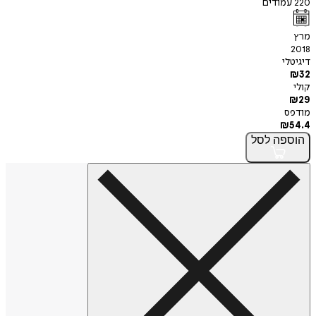
220
עמודים
מרץ
2018
דיגיטלי
₪
32
קולי
₪
29
מודפס
₪
54.4
הוספה
לסל