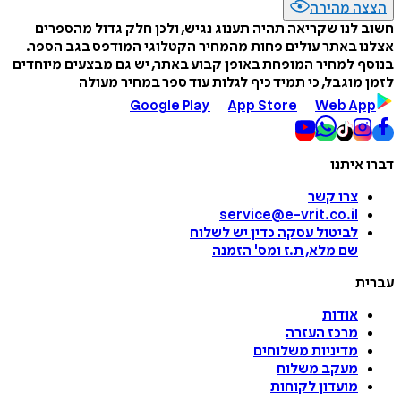
הצצה מהירה
חשוב לנו שקריאה תהיה תענוג נגיש, ולכן חלק גדול מהספרים
אצלנו באתר עולים פחות מהמחיר הקטלוגי המודפס בגב הספר.
בנוסף למחיר המופחת באופן קבוע באתר, יש גם מבצעים מיוחדים
לזמן מוגבל, כי תמיד כיף לגלות עוד ספר במחיר מעולה
Google Play
App Store
Web App
דברו איתנו
צרו קשר
service@e-vrit.co.il
לביטול עסקה
כדין יש לשלוח
שם מלא, ת.ז ומס
'
הזמנה
עברית
אודות
מרכז העזרה
מדיניות משלוחים
מעקב משלוח
מועדון לקוחות