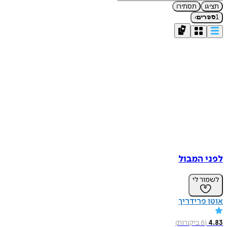
תציגו
תסתירו
›
1
ספרים
לפני המבול
לשמור לי
אוטו פרידריך
4.83
(
6
ביקורות
)