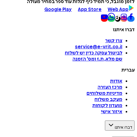
לזמן מוגבל, כי תמיד כיף לגלות עוד ספר במחיר מעולה
Google Play
App Store
Web App
דברו איתנו
צרו קשר
service@e-vrit.co.il
לביטול עסקה
כדין יש לשלוח
שם מלא, ת.ז ומס
'
הזמנה
עברית
אודות
מרכז העזרה
מדיניות משלוחים
מעקב משלוח
מועדון לקוחות
איזור אישי
דברו איתנו