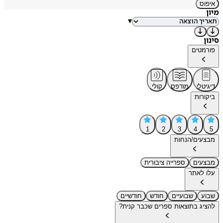
איפוס
מיון
▾
סינון
פורמטים
דיגיטלי
מודפס
קולי
ביקורות
1
2
3
4
5
מבצעים/הנחות
מבצעים
ספרייה ציבורית
עלו לאתר
שבוע
שבועיים
חודש
חודשיים
להציג בתוצאות ספרים שכבר קנית?