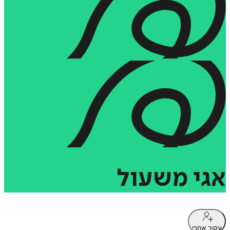
אגי
משעול
עקוב אחרי