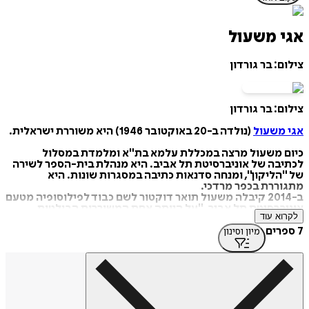
אגי משעול
צילום: בר גורדון
צילום: בר גורדון
אגי משעול
(נולדה ב-20 באוקטובר 1946) היא משוררת ישראלית.
כיום משעול מרצה במכללת עלמא בת"א ומלמדת במסלול
לכתיבה של אוניברסיטת תל אביב. היא מנהלת בית-הספר לשירה
של "הליקון", ומנחה סדנאות כתיבה במסגרות שונות. היא
מתגוררת בכפר מרדכי.
ב-2014 קיבלה משעול תואר דוקטור לשם כבוד לפילוסופיה מטעם
אוניברסיטת תל אביב, "על היותה אחת המשוררות הבולטות
לקרוא עוד
והאהובות בישראל; על תרומתה האדירה להעשרת התרבות
הישראלית; ועל הסיפורת הכנה פרי עטה, המתארת את המצב
7 ספרים
מיון וסינון
האנושי ואת החיים תוך שהיא מטביעה בקורא חותם רגשי בל
יימחה". כמו כן, ב-2014 זכתה משעול בפרס הבינלאומי היוקרתי
לשירה LERICIPEA באיטליה.