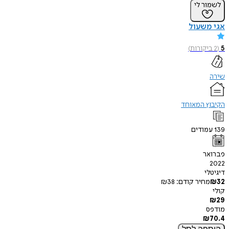
לשמור לי
אגי משעול
5
(
2
ביקורות
)
שירה
הקיבוץ המאוחד
139
עמודים
פברואר
2022
דיגיטלי
32
₪
מחיר קודם:
38
₪
קולי
₪
29
מודפס
₪
70.4