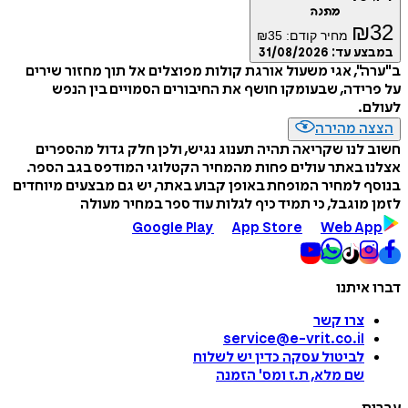
מתנה
₪
32
מחיר קודם:
35
₪
במבצע עד:
31/08/2026
ב"ערה", אגי משעול אורגת קולות מפוצלים אל תוך מחזור שירים
על פרידה, שבעומקו חושף את החיבורים הסמויים בין הנפש
לעולם.
הצצה מהירה
חשוב לנו שקריאה תהיה תענוג נגיש, ולכן חלק גדול מהספרים
אצלנו באתר עולים פחות מהמחיר הקטלוגי המודפס בגב הספר.
בנוסף למחיר המופחת באופן קבוע באתר, יש גם מבצעים מיוחדים
לזמן מוגבל, כי תמיד כיף לגלות עוד ספר במחיר מעולה
Google Play
App Store
Web App
דברו איתנו
צרו קשר
service@e-vrit.co.il
לביטול עסקה
כדין יש לשלוח
שם מלא, ת.ז ומס
'
הזמנה