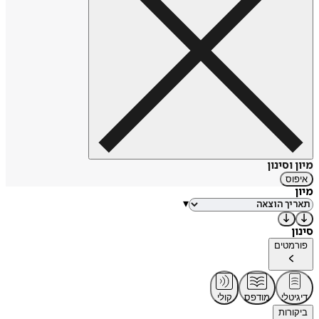
מיון וסינון
איפוס
מיון
▾
סינון
פורמטים
דיגיטלי
מודפס
קולי
ביקורות