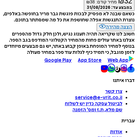
₪
32
מחיר קודם:
38
₪
במבצע עד:
31/08/2026
כשאם שבנה לא מפסיק לבכות פוגשת גבר מריר בחופשה באלפים,
נוצרת התנגשות אפלה שחושפת את כל מה שמסתתר בתוכם.
הצצה מהירה
חשוב לנו שקריאה תהיה תענוג נגיש, ולכן חלק גדול מהספרים
אצלנו באתר עולים פחות מהמחיר הקטלוגי המודפס בגב הספר.
בנוסף למחיר המופחת באופן קבוע באתר, יש גם מבצעים מיוחדים
לזמן מוגבל, כי תמיד כיף לגלות עוד ספר במחיר מעולה
Google Play
App Store
Web App
דברו איתנו
צרו קשר
service@e-vrit.co.il
לביטול עסקה
כדין יש לשלוח
שם מלא, ת.ז ומס
'
הזמנה
עברית
אודות