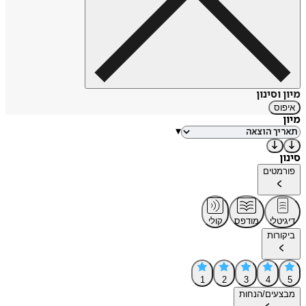
מיון וסינון
איפוס
מיון
▾
סינון
פורמטים
דיגיטלי
מודפס
קולי
ביקורות
1
2
3
4
5
מבצעים/הנחות