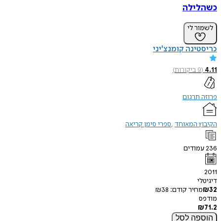
כשהלילה
לשמור לי
כריסטינה קומנצ'יני
4.11
(
9
ביקורות
)
פרוזה תרגום
הקיבוץ המאוחד
ספרי סימן קריאה
236
עמודים
2011
דיגיטלי
32
₪
מחיר קודם:
38
₪
מודפס
₪
71.2
הוספה
לסל