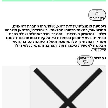
עקוב אחרי
ריסטינה קומנצ'יני, ילידת רומא, 1956, היא מחברת רומאנים,
תסריטאית, במאית סרטים ומחזאית. 'כשהלילה', הרומאן השביעי
שלה – והראשון בעברית – היה רב-מכר באיטליה וצולם כסרט
בבימויה. היא אחת מן הסופרות האיטלקיות הנועזות בנות-זמננו
אשר קוראות תיגר על המוסכמות של האימהוּת הטובה, והיא
מבקשת לאפשר לאימהוֹת את "האהבה והשנאה כלפי הילד
שילדתי".
1 ספרים
מיון וסינון