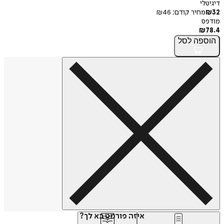
דיגיטלי
32
₪
מחיר קודם:
46
₪
מודפס
₪
78.4
הוספה
לסל
איזה פורמט בא לך?