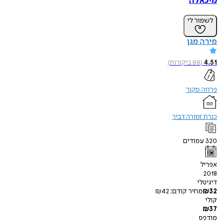
מיכאלה
לשמור לי
מירה מגן
4.51
(
88
ביקורות
)
פרוזה מקור
כנרת זמורה דביר
320
עמודים
אפריל
2018
דיגיטלי
32
₪
מחיר קודם:
42
₪
קולי
₪
37
מודפס