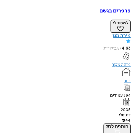
פרפרים בגשם
לשמור לי
מירה מגן
4.63
(
8
ביקורות
)
פרוזה מקור
כתר
294
עמודים
2005
דיגיטלי
₪
44
הוספה
לסל