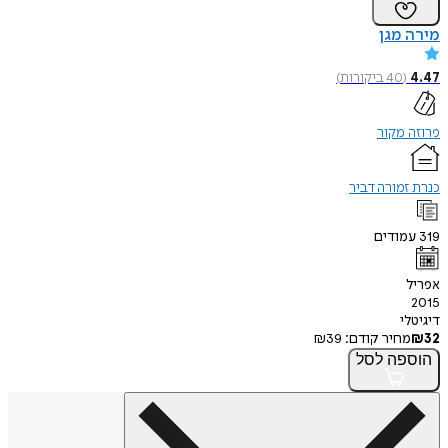
מירה מגן
4.47
(
40
ביקורות
)
פרוזה מקור
כנרת זמורה דביר
319
עמודים
אפריל
2015
דיגיטלי
32
₪
מחיר קודם:
39
₪
הוספה
לסל