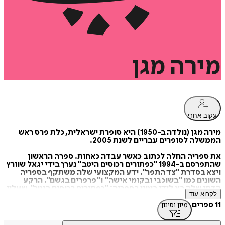
מירה
מגן
עקוב אחרי
מירה מגן (נולדה ב-1950) היא סופרת ישראלית, כלת פרס ראש
הממשלה לסופרים עבריים לשנת 2005.
את ספריה החלה לכתוב כאשר עבדה כאחות. ספרה הראשון
שהתפרסם ב-1994 "כפתורים רכוסים היטב" נערך בידי יגאל שוורץ
ויצא בסדרת "צד התפר". ידע המקצועי שלה משתקף בספריה
השונים כמו "בשוכבי ובקומי אישה" ו"פרפרים בגשם". הרקע
הדתי שלה בא לידי ביטוי בספריה: "כפתורים רכוסים היטב", שעליו
לקרוא עוד
זכתה בשנת 1998 בפרס קרן אולשוונג, ו"אל תכה בקיר". הרומן
השני שלה "בשוכבי ובקומי אישה" יצא בשנת 2000.
11 ספרים
מיון וסינון
ספריה תורגמו לשפות: גרמנית, צרפתית ואיטלקית. היא זכתה