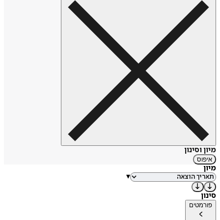
בכמה פרסים, בהם פרס קרן אולשוונג (1995) ופרס לסופרים
עבריים ע״ש ראש הממשלה לוי אשכול (2005).
מספריה:
כפתורים רכוסים היטב
, הוצאת כתר, 1994
אל תכה בקיר
, הוצאת הקיבוץ המאוחד, 1997
בשוכבי ובקומי, אישה
, הוצאת כתר, 2000
מלאכיה נרדמו כולם
, הוצאת כתר, 2003
פרפרים בגשם
, הוצאת כתר, 2005
ימים יגידו, אנה
הוצאת כתר, 2008
וודקה ולחם
, הוצאת כנרת, זמורה-ביתן, 2010
עיניים כחולות מדי
, הוצאת כנרת, זמורה-ביתן, 2012
אחותו של הנגר
, הוצאת כנרת, זמורה-ביתן, 2015
מיכאלה,
הוצאת כנרת, זמורה-ביתן, דביר, 2018
אהבה יד ראשונה,
הוצאת כנרת, זמורה-ביתן, דביר, 2022
מקור: ויקיפדיה
https://tinyurl.com/3pabt6h3
מיון וסינון
איפוס
מיון
▾
סינון
פורמטים