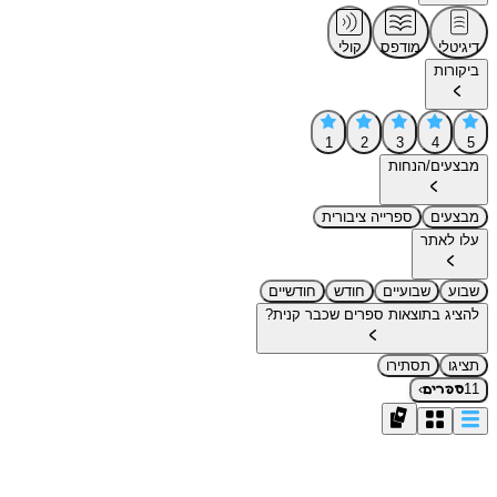
דיגיטלי
מודפס
קולי
ביקורות
1
2
3
4
5
מבצעים/הנחות
מבצעים
ספרייה ציבורית
עלו לאתר
שבוע
שבועיים
חודש
חודשיים
להציג בתוצאות ספרים שכבר קנית?
תציגו
תסתירו
›
11
ספרים