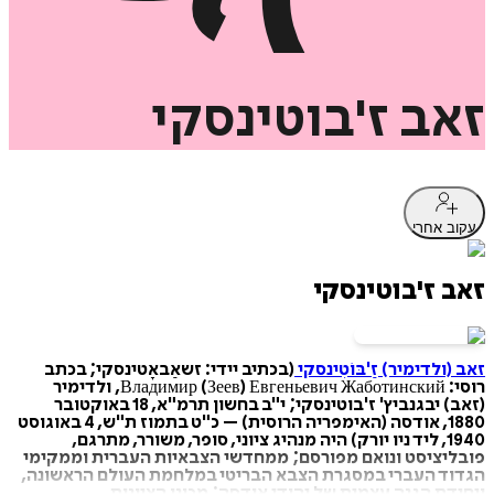
זאב
ז'בוטינסקי
עקוב אחרי
זאב ז'בוטינסקי
זאב (ולדימיר) זַ'בּוֹטִינסקי
(בכתיב יידי: זשאַבאָטינסקי; בכתב
רוסי: Владимир (Зеев) Евгеньевич Жаботинский, ולדימיר
(זאב) יבגנביץ' ז'בוטינסקי; י"ב בחשון תרמ"א, 18 באוקטובר
1880, אודסה (האימפריה הרוסית) – כ"ט בתמוז ת"ש, 4 באוגוסט
1940, ליד ניו יורק) היה מנהיג ציוני, סופר, משורר, מתרגם,
פובליציסט ונואם מפורסם; ממחדשי הצבאיות העברית וממקימי
הגדוד העברי במסגרת הצבא הבריטי במלחמת העולם הראשונה,
ויחידת הגנה עצמית של יהודי אודסה; מכונן הציונות