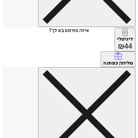
איזה פורמט בא לך?
דיגיטלי
₪
44
שליחה
כמתנה