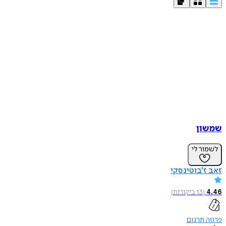
שמשון
לשמור לי
זאב ז'בוטינסקי
4.46
(
13
ביקורות
)
פרוזה תרגום