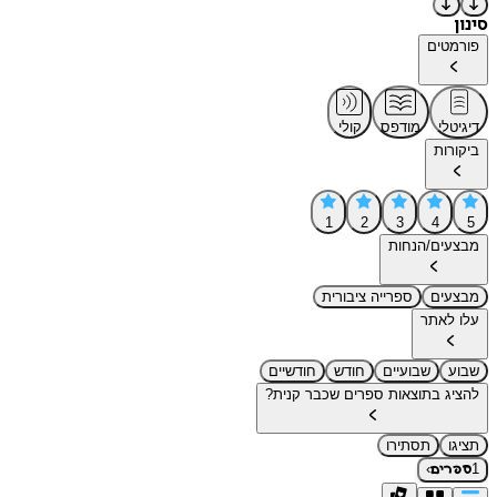
סינון
פורמטים
דיגיטלי
מודפס
קולי
ביקורות
1
2
3
4
5
מבצעים/הנחות
מבצעים
ספרייה ציבורית
עלו לאתר
שבוע
שבועיים
חודש
חודשיים
להציג בתוצאות ספרים שכבר קנית?
תציגו
תסתירו
›
1
ספרים