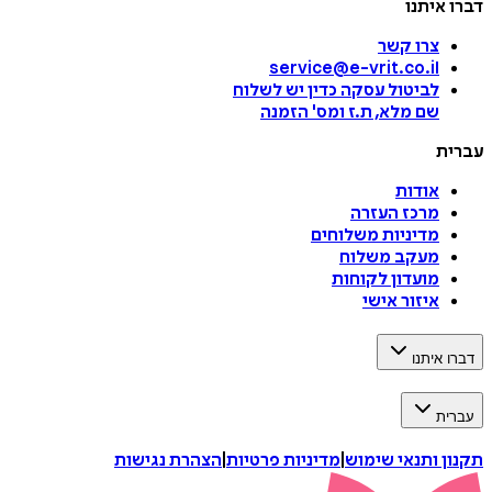
דברו איתנו
צרו קשר
service@e-vrit.co.il
לביטול עסקה
כדין יש לשלוח
שם מלא, ת.ז ומס
'
הזמנה
עברית
אודות
מרכז העזרה
מדיניות משלוחים
מעקב משלוח
מועדון לקוחות
איזור אישי
דברו איתנו
עברית
תקנון ותנאי שימוש
|
מדיניות פרטיות
|
הצהרת נגישות