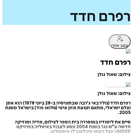
רפרם
חדד
עקוב אחרי
רפרם חדד
צילום: שאול גולן
צילום: שאול גולן
רפרם חדד (נולד באי ג'רבה שבתוניסיה ב-26 ביוני 1976) הוא אמן
וצלם ישראלי, מתאם תנועת מזון איטי (סלואו פוד) בישראל משנת
2005.
סיים את לימודיו במוסררה בית הספר לצילום, מדיה ומוזיקה
חדשה ע"ש נגר בשנת 2004 ונסע לעבוד באיטליה בפרויקט
UNIDEE אצל האמן מיכלאנג'לו פיסטולטו.‏