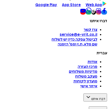
Google Play
App Store
Web App
דברו איתנו
צרו קשר
service@e-vrit.co.il
לביטול עסקה
כדין יש לשלוח
שם מלא, ת.ז ומס
'
הזמנה
עברית
אודות
מרכז העזרה
מדיניות משלוחים
מעקב משלוח
מועדון לקוחות
איזור אישי
דברו איתנו