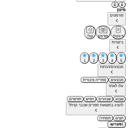
סינון
פורמטים
דיגיטלי
מודפס
קולי
ביקורות
1
2
3
4
5
מבצעים/הנחות
מבצעים
ספרייה ציבורית
עלו לאתר
שבוע
שבועיים
חודש
חודשיים
להציג בתוצאות ספרים שכבר קנית?
תציגו
תסתירו
›
1
ספרים