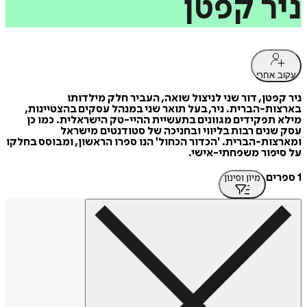
ניר
קפטן
עקוב אחרי
ניר קפטן, דור שני לניצול שואה, העביר חלק מילדותו
בארצות-הברית. ניר, בעל תואר שני במנהל עסקים בהצטיינות,
מילא תפקידים מגוונים בתעשיית ההיי-טק הישראלית. כמו כן
עסק שנים רבות בליווי ובחניכה של סטודנטים מישראל
ומארצות-הברית. 'הכדור הכחול' הנו ספרו הראשון, ומבוסס בחלקו
על סיפור משפחתי-אישי.
1 ספרים
מיון וסינון