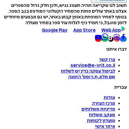
חשוב לנו שקריאה תהיה תענוג נגיש, ולכן חלק גדול מהספרים
אצלנו באתר עולים פחות מהמחיר הקטלוגי המודפס בגב הספר.
בנוסף למחיר המופחת באופן קבוע באתר, יש גם מבצעים מיוחדים
לזמן מוגבל, כי תמיד כיף לגלות עוד ספר במחיר מעולה
Google Play
App Store
Web App
דברו איתנו
צרו קשר
service@e-vrit.co.il
לביטול עסקה
כדין יש לשלוח
שם מלא, ת.ז ומס
'
הזמנה
עברית
אודות
מרכז העזרה
מדיניות משלוחים
מעקב משלוח
מועדון לקוחות
איזור אישי