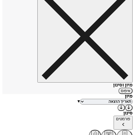
דפו הוא אבי סגנון הריאליזם בספרות, הדמויות הם בני אדם
רגילים, לא בני מעמדות גבוהים ולא בעלי כוחות על-טבעיים. גם
האירועים המתוארים בפירוט הם מציאותיים, כאלה שיכולים
להתרחש בחייהם של הקוראים.
יצירות נוספות שכתב דפו אחרי הצלחת "רובינזון קרוזו" הם "מול
פלנדרס", "יומן שנת המגפה" ו"רוקסאנה". דפו מת בלונדון
ב-1731.
מיון וסינון
איפוס
מיון
▾
סינון
פורמטים