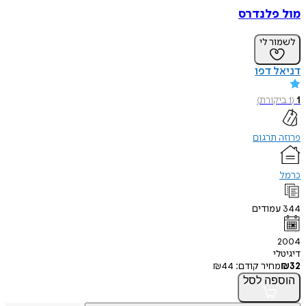
מול פלנדרס
לשמור לי
דניאל דפו
1
(
1
ביקורת
)
פרוזה תרגום
כרמל
344
עמודים
2004
דיגיטלי
32
₪
מחיר קודם:
44
₪
הוספה
לסל