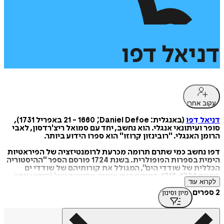
דניאל
דפו
עקוב אחרי
דניאל דֶפוֹ
(באנגלית: Daniel Defoe;‏ 1660 - 21 באפריל 1731),
סופר ועיתונאי אנגלי. הוא נחשב, יחד עם סמואל ריצ'רדסון, לאבי
הרומן האנגלי. "רובינזון קרוזו" הוא ספרו הידוע ביותר.
דפו נחשב כמי שתרם תרומה מכרעת לרומנטיזציה של הפיראטיות
הימית בספרות הפופולרית. בשנת 1724 פורסם הספר "ההיסטוריה
הכללית של שודדי הים", המגולל את קורותיהם של שודדי ים
בשנים 1717-1724, ביניהם הנרי איוורי, אדוארד טיץ' (הידוע יותר
לקרוא עוד
כשחור הזקן), סטיד בונט, אדוארד אינגלנד, ברתולומיאו רוברטס
וויליאם קיד. על הספר היה חתום קפטן צ'ארלס ג'ונסון, אך כיום
2 ספרים
מיון וסינון
סבורים כי דפו הוא שכתבו בשם בדוי. ספר זה הוא אחד התיעודים
המפורטים ביותר של קורות השוד הימי באותה תקופה, בעיקר
במימי צפון ומרכז אמריקה.