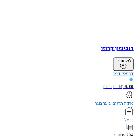
רובינזון קרוזו
לשמור לי
דניאל דפו
4.86
(
14
ביקורות
)
פרוזה תרגום
נוער בוגר
כרמל
294
עמודים