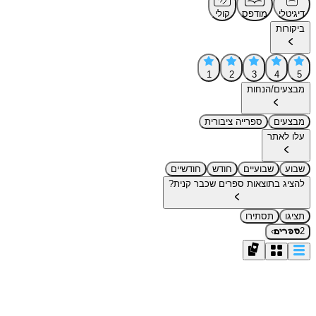
דיגיטלי
מודפס
קולי
ביקורות
1
2
3
4
5
מבצעים/הנחות
מבצעים
ספרייה ציבורית
עלו לאתר
שבוע
שבועיים
חודש
חודשיים
להציג בתוצאות ספרים שכבר קנית?
תציגו
תסתירו
›
2
ספרים