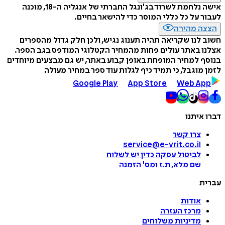
אישה נלחמת לשרוד בג'ונגל החברתי של אנגליה ה-18, מוכנה
לעבור על כל כללי המוסר כדי להישאר בחיים.
הצצה מהירה
חשוב לנו שקריאה תהיה תענוג נגיש, ולכן חלק גדול מהספרים
אצלנו באתר עולים פחות מהמחיר הקטלוגי המודפס בגב הספר.
בנוסף למחיר המופחת באופן קבוע באתר, יש גם מבצעים מיוחדים
לזמן מוגבל, כי תמיד כיף לגלות עוד ספר במחיר מעולה
Google Play
App Store
Web App
דברו איתנו
צרו קשר
service@e-vrit.co.il
לביטול עסקה
כדין יש לשלוח
שם מלא, ת.ז ומס
'
הזמנה
עברית
אודות
מרכז העזרה
מדיניות משלוחים