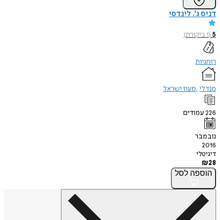
דניס ג'. לינדסי
5
(
1
ביקורת
)
רוחניות
מנדלי
מעוז ישראל
226
עמודים
נובמבר
2016
דיגיטלי
₪
28
הוספה
לסל