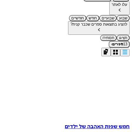
עלו לאתר
שבוע
שבועיים
חודש
חודשיים
להציג בתוצאות ספרים שכבר קנית?
תציגו
תסתירו
›
13
ספרים
חמש שפות האהבה של ילדים