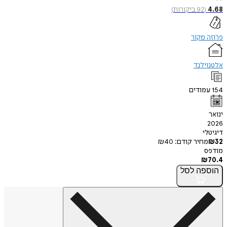
4.68
(
92
ביקורות
)
פרוזה מקור
אלטנוילנד
154
עמודים
ינואר
2026
דיגיטלי
32
₪
מחיר קודם:
40
₪
מודפס
₪
70.4
הוספה
לסל