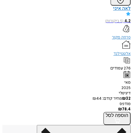
לאה איני
4.2
(
5
ביקורות
)
פרוזה מקור
אלטנוילנד
276
עמודים
מאי
2025
דיגיטלי
32
₪
מחיר קודם:
44
₪
מודפס
₪
78.4
הוספה
לסל