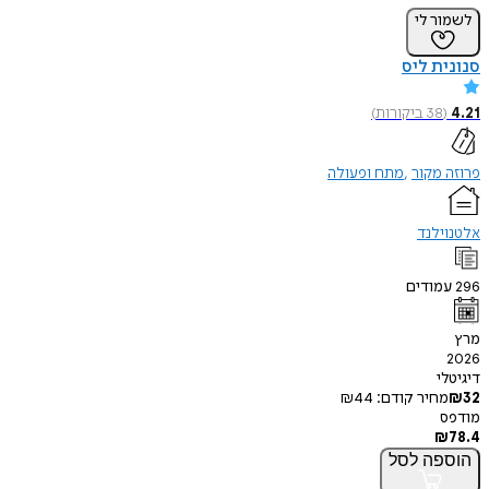
לשמור לי
סנונית ליס
4.21
(
38
ביקורות
)
פרוזה מקור
מתח ופעולה
אלטנוילנד
296
עמודים
מרץ
2026
דיגיטלי
32
₪
מחיר קודם:
44
₪
מודפס
₪
78.4
הוספה
לסל