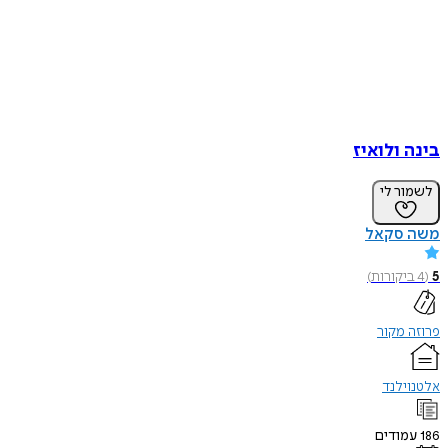
בינה ולואיז
לשמור לי
משה סקאל
5
(
4
ביקורות
)
פרוזה מקור
אלטנוילנד
186
עמודים