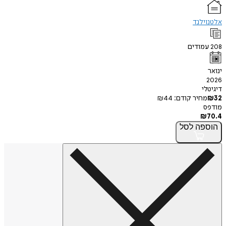
אלטנוילנד
208
עמודים
ינואר
2026
דיגיטלי
32
₪
מחיר קודם:
44
₪
מודפס
₪
70.4
הוספה
לסל