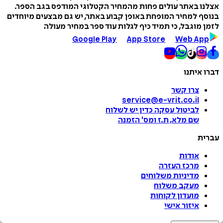
אצלנו באתר עולים פחות מהמחיר הקטלוגי המודפס בגב הספר.
בנוסף למחיר המופחת באופן קבוע באתר, יש גם מבצעים מיוחדים
לזמן מוגבל, כי תמיד כיף לגלות עוד ספר במחיר מעולה
Google Play
App Store
Web App
דברו איתנו
צרו קשר
service@e-vrit.co.il
לביטול עסקה
כדין יש לשלוח
שם מלא, ת.ז ומס
'
הזמנה
עברית
אודות
מרכז העזרה
מדיניות משלוחים
מעקב משלוח
מועדון לקוחות
איזור אישי