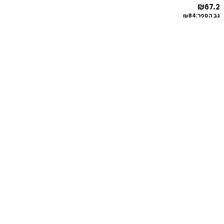
₪
67.2
גב הספר:
84
₪