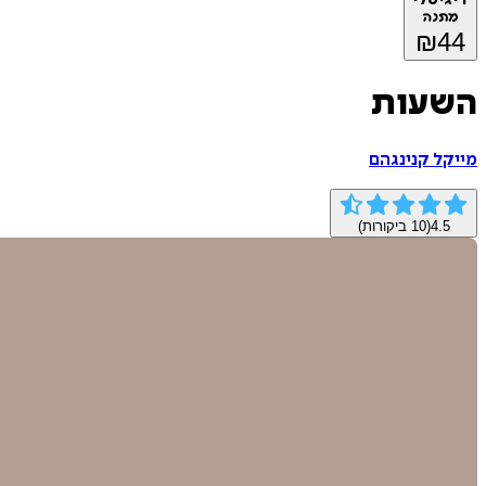
מתנה
₪
44
השעות
מייקל קנינגהם
4.5
(
10
ביקורות)