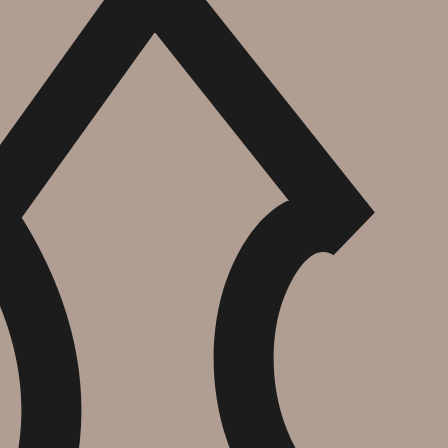
הוספה
לסל
איזה פורמט בא לך?
דיגיטלי
מודפס
₪
67.2
₪
44
מחיר על הספר: ₪
84