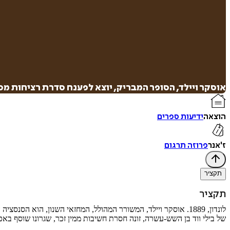
אוסקר ויילד, הסופר המבריק, יוצא לפענח סדרת רציחות מסת
הוצאה
ידיעות ספרים
ז'אנר
פרוזה תרגום
תקציר
תקציר
לונדון, 1889. אוסקר ויילד, המשורר המהולל, המחזאי השנון, הוא 
של בילי ווד בן השש-עשרה, זונה חסרת חשיבות ממין זכר, שגרונו שוסף באכזר