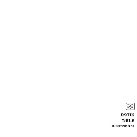
מודפס
₪
61.6
גב הספר:
88
₪