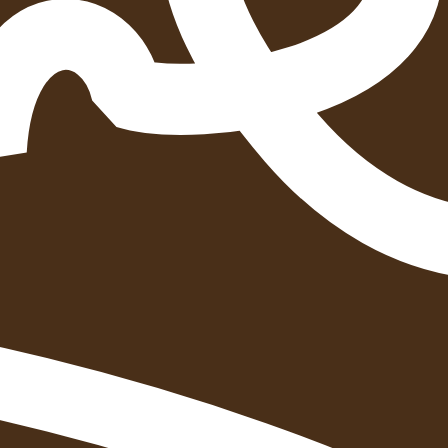
איזה פורמט בא לך?
מודפס
₪
61.6
מחיר על הספר: ₪
88