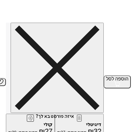
הוספה
לסל
איזה פורמט בא לך?
דיגיטלי
קולי
₪
27
₪
32