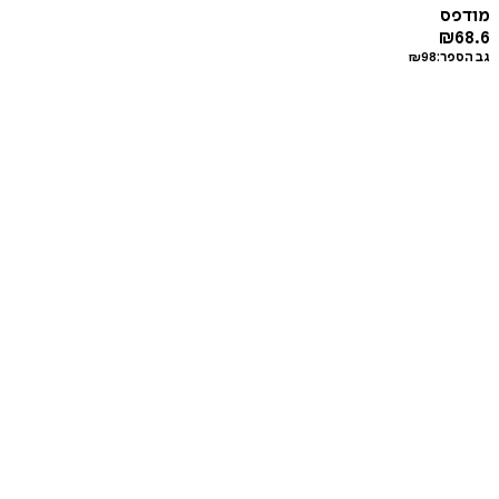
מודפס
₪
68.6
גב הספר:
98
₪