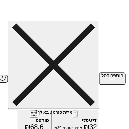
הוספה
לסל
איזה פורמט בא לך?
דיגיטלי
מודפס
₪
68.6
₪
32
מחיר קודם:
39
₪