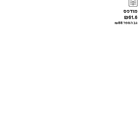
מודפס
₪
61.6
גב הספר:
88
₪