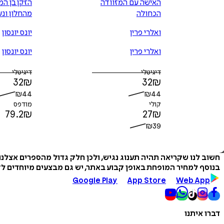
האישה עם המזוודה
הזקן בן המ
הכחולה
מהחלון ונ
ואלרי פרין
יונס יונסון
ואלרי פרין
יונס יונסון
דיגיטלי
דיגיטלי
32
₪
32
₪
₪
44
₪
44
קולי
מודפס
79.2
₪
27
₪
₪
39
חשוב לנו שקריאה תהיה תענוג נגיש, ולכן חלק גדול מהספרים אצלנ
בנוסף למחיר המופחת באופן קבוע באתר, יש גם מבצעים מיוחדים לזמ
Google Play
App Store
Web App
דברו איתנו