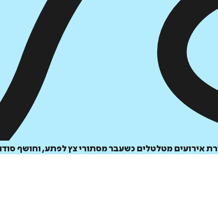
הוספה
לסל
 אירועים מטלטלים כשעבר מסתורי צץ לפתע, וחושף סודות
איזה פורמט בא לך?
דיגיטלי
מודפס
₪
70.4
₪
44
מחיר על הספר: ₪
88