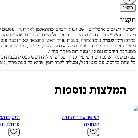
תקציר
תקציר
חמישה קשישים איטלקים - שני זוגות וחברם שהתאלמן לאחרונה - נוסעים 
משונים ומשעשעים. סודות נחשפים, וידויים נלחשים וחברויות עומדות למבחן
במרכז
רומן לגברת
עומד צ'זרה, בעברו עורך ראשי בהוצאה לאור וכעת פנסי
מחייו. לאו היה התגלית הספרותית שלו - סופר צעיר, מוכשר, חתרני ופרוב
ממערכת היחסים עם לאו ומנקודות מפתח בחייו.
בעולם שמקדש נעורים ויופי פּיֶירסַנדרוֹ פַּלַוויצ'יני לא חושש לעסוק בכ
כל אחת בדרכה, עם פגעי הגיל, ומצליח ליצור רומן שהוא בה בעת מריר, מצח
המלצות נוספות
האישה עם המזוודה
הזקן בן המ
הכחולה
מהחלון ונ