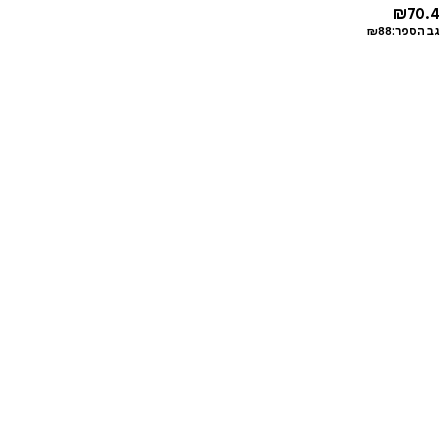
₪
70.4
גב הספר:
88
₪