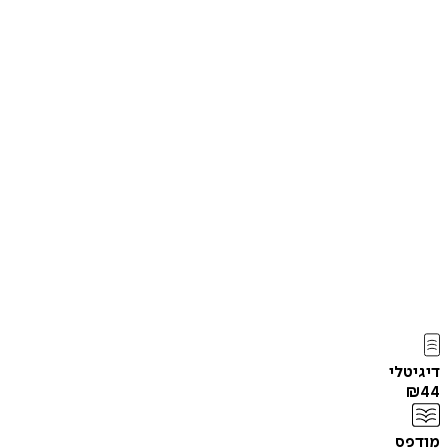
דיגיטלי
₪
44
מודפס