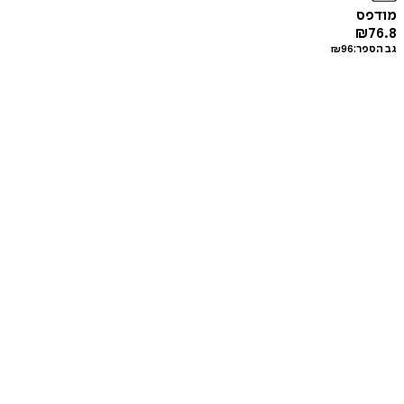
מודפס
₪
76.8
גב הספר:
96
₪