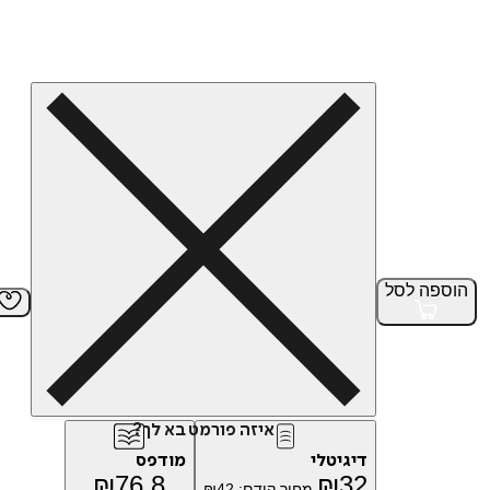
הוספה
לסל
איזה פורמט בא לך?
דיגיטלי
מודפס
₪
76.8
₪
32
מחיר קודם:
42
₪