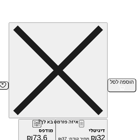
הוספה
לסל
איזה פורמט בא לך?
דיגיטלי
מודפס
₪
73.6
₪
32
מחיר קודם:
37
₪