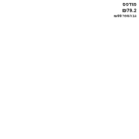
מודפס
₪
79.2
גב הספר:
99
₪