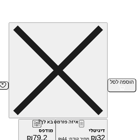
הוספה
לסל
איזה פורמט בא לך?
דיגיטלי
מודפס
₪
79.2
₪
32
מחיר קודם:
44
₪