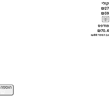
קולי
₪
27
₪
39
מודפס
₪
70.4
גב הספר:
88
₪
הוספה