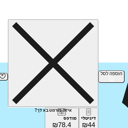
הוספה
לסל
איזה פורמט בא לך?
דיגיטלי
מודפס
₪
78.4
₪
44