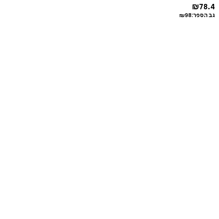
₪
78.4
גב הספר:
98
₪