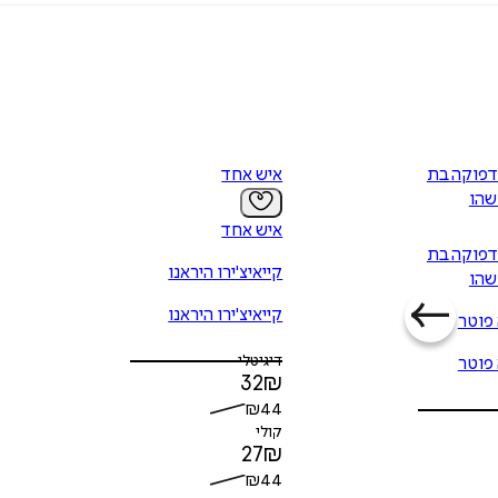
 דפוקה בת
איש אחד
שהו
איש אחד
 דפוקה בת
קייאיצ'ירו היראנו
שהו
קייאיצ'ירו היראנו
פוטר
דיגיטלי
פוטר
32
₪
₪
44
קולי
27
₪
₪
44