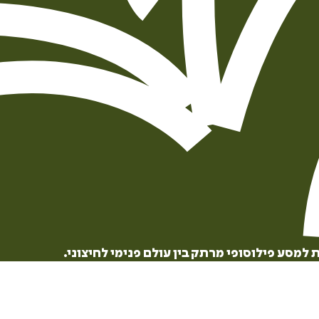
הוספה
לסל
איזה פורמט בא לך?
דיגיטלי
למסע פילוסופי מרתק בין עולם פנימי לחיצוני.
₪
32
מחיר קודם:
42
₪
במבצע עד:
31/08/2026