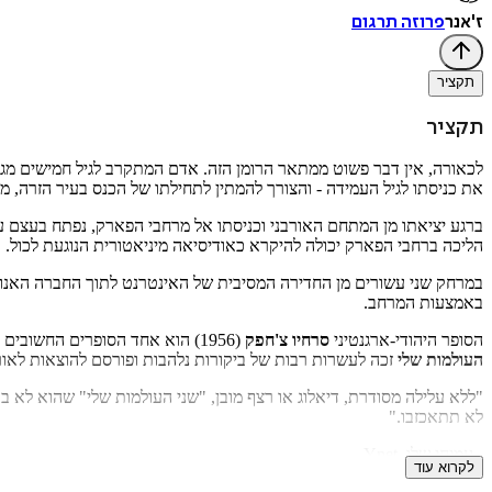
ז'אנר
פרוזה תרגום
תקציר
תקציר
לכאורה, אין דבר פשוט ממתאר הרומן הזה. אדם המתקרב לגיל חמישים מגיע 
את כניסתו לגיל העמידה - והצורך להמתין לתחילתו של הכנס בעיר הזרה, 
ברגע יציאתו מן המתחם האורבני וכניסתו אל מרחבי הפארק, נפתח בעצם ע
הליכה ברחבי הפארק יכולה להיקרא כאודיסיאה מיניאטורית הנוגעת לכול.
במרחק שני עשורים מן החדירה המסיבית של האינטרנט לתוך החברה האנוש
באמצעות המרחב.
הסופר היהודי-ארגנטיני
סרחיו צ'חפק
(1956) הוא אחד הסופרים החשובים והעדכניים בימינו בשיח הספרותי בעולם. קולו מזכיר סופרים גדולים אחרים, בייחוד את וו"ג זבאלד וחואן חוסה סאר. צ'חפק כתב עד כה 17 ספרים;
העולמות שלי
זכה לעשרות רבות של ביקורות נלהבות ופורסם להוצאות לאור 
"ללא עלילה מסודרת, דיאלוג או רצף מובן, "שני העולמות שלי" שהוא לא ב
לא תתאכזבו."
- עמיחי שלו,
Ynet
לקרוא עוד