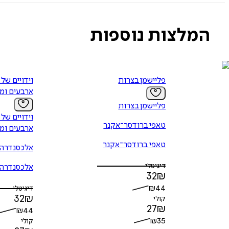
המלצות נוספות
פליישמן בצרות
וידויים של
ארבעים ומ
פליישמן בצרות
וידויים של
טאפי ברודסר־אקנר
ארבעים ומ
טאפי ברודסר־אקנר
אלכסנדרה 
דיגיטלי
אלכסנדרה 
32
₪
₪
44
דיגיטלי
32
₪
קולי
27
₪
₪
44
₪
35
קולי