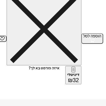
הוספה
לסל
איזה פורמט בא לך?
דיגיטלי
₪
32