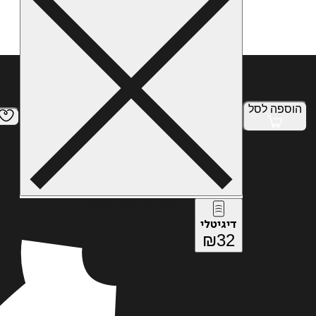
הוספה
לסל
איזה פורמט בא לך?
דיגיטלי
₪
32