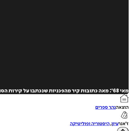
מאי 68': מאה כתובות קיר מהפכניות שנכתבו על קירות הסורבון - עדות סוערת לתקופה שבה סטודנטים ביקשו לשנות עולם דרך הומור, זעם וחלומות.
הוצאה
נהר ספרים
ז'אנר
עיון
,
היסטוריה ופוליטיקה