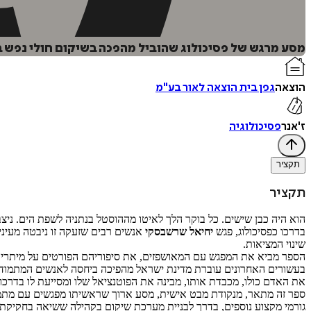
מסע מרגש של פסיכולוג שהוביל מהפכה בשיקום חולי נפש בי
הוצאה
גפן בית הוצאה לאור בע"מ
ז'אנר
פסיכולוגיה
תקציר
תקציר
הוא היה כבן שישים. כל בוקר הלך לאיטו מההוסטל בנתניה לשפת הים. ני
בדרכו כפסיכולוג, פגש
יחיאל שרשבסקי
אנשים רבים שזעקה זו ניבטה מעיני
שינוי המציאות.
הספר מביא את המפגש עם המאושפזים, את סיפוריהם הפורטים על מיתרי 
בעשורים האחרונים עוברת מדינת ישראל מהפיכה ביחסה לאנשים המתמודד
את האדם כולו, מכבדת אותו, מבינה את הפוטנציאל שלו ומסייעת לו בדרכו 
ספר זה מתאר, מנקודת מבט אישית, מסע ארוך שראשיתו מפגשים עם מתמוד
גורמי מקצוע נוספים, בדרך לבניית מערכת שיקום בקהילה ששיאה בחקיקת חוק ייחודי שאין