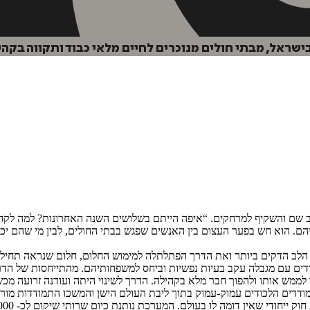
שראל, מבתי חולים מנוכרים לחיים מלאי כבוד ותקווה בקהי
צב שם והשקיף למרחקים. “איפה הייתם בשלושים השנה האחרונות? למה לקח
הם. הוא חש בפער העצום בין האנשים שפגש בבתי החולים, לבין מי שהם יכל
הלב הדקים ביותר ואת הדרך הפתלתלה למימוש החלום, חלום שנראה תחילה
ים עם מגבלה עקב בעיות נפשיות וביחס למשפחותיהם. מהתייחסות של הד
לממש אותו ולהפוך חבר מלא בקהילה. הדרך לשינוי היתה ועודנה זרועה מכש
דים הלכודים עמוק-עמוק בתוך ליבת העולם הישן והמשכו התמודדות מורכ
 דומה לו בעולם. המערכת נותנת כיום שרותי שיקום לכ- 30,000 איש ולמשפחות רבות.