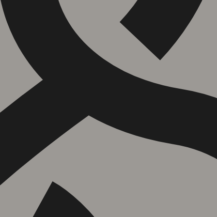
הוספה
לסל
איזה פורמט בא לך?
דיגיטלי
₪
44