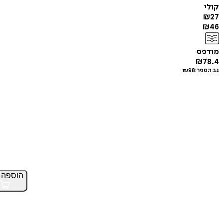
קולי
₪
27
₪
46
מודפס
₪
78.4
גב הספר:
98
₪
הוספה