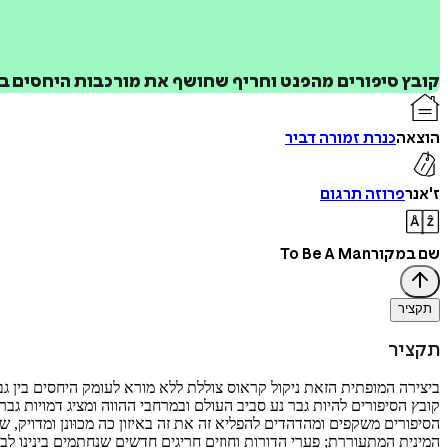
קובץ סיפורים מהפנט וחריף שחושף את מורכבות היחסים בין
הוצאה
כנרת זמורה דביר
ז'אנר
פרוזה תרגום
שם במקור
To Be A Man
תקציר
תקציר
ביצירה המופתית הזאת ניקול קראוס צוללת ללא מורא לעומק היחסים בין 
קובץ הסיפורים להיות גבר נע סביב העולם ובמרחבי ההווה ומציג דמויות גבר
הסיפורים משקפים ומהדהדים להפליא זה את זה באיזון כה מכוּונן ומדויק, ש
המינית המתעוררת; פערי הדורות וחוזים חריגים חדשים שנחתמים בינינו ל