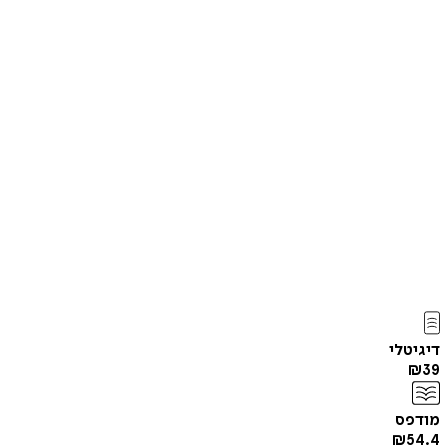
דיגיטלי
₪
39
מודפס
₪
54.4