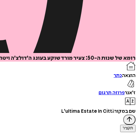
רומא של שנות ה-50: צעיר מורד שוקע בעונג ה'דולצ'ה ויטה' עד שנתיב אפל מושך אותו לתהומות שאין מהן חזרה.
הוצאה
כתר
ז'אנר
פרוזה תרגום
שם במקור
L'ultima Estate In Città
תקציר