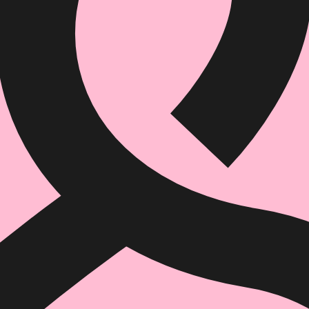
הוספה
לסל
איזה פורמט בא לך?
דיגיטלי
מודפס
₪
54.4
₪
39
מחיר על הספר: ₪
68