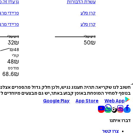
עשרת הדבורות
גן עדן זה כ
קרן סלע
פריידי מרג
קרן סלע
פריידי מרג
דיגיטלי
דיגיטלי
32
₪
50
₪
₪
48
קולי
48
₪
מודפס
68.6
₪
חשוב לנו שקריאה תהיה תענוג נגיש, ולכן חלק גדול מהספרים אצלנ
בנוסף למחיר המופחת באופן קבוע באתר, יש גם מבצעים מיוחדים לזמ
Google Play
App Store
Web App
דברו איתנו
צרו קשר