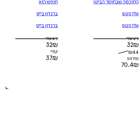
החוכמה שבחוסר הביטחון
חופש הוא
אלן ווטס
ברנדון בייס
אלן ווטס
ברנדון בייס
דיגיטלי
דיגיטלי
32
₪
32
₪
44
₪
קולי
37
₪
מודפס
70.4
₪