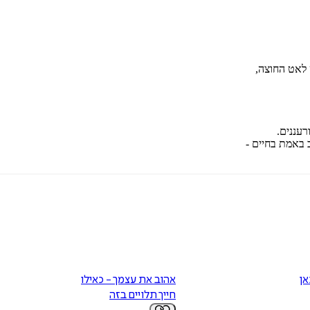
 לאט החוצה,
עננים.
 באמת בחיים -
אן
אהוב את עצמך - כאילו
חייך תלויים בזה