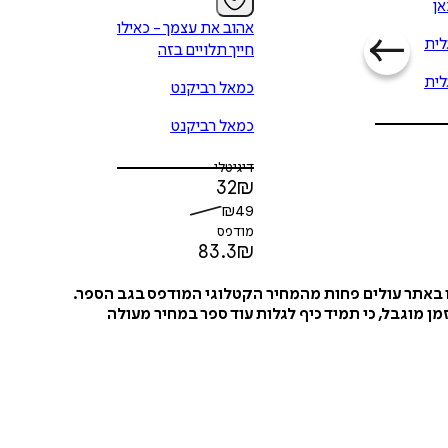
אן
אהוב את עצמך - כאילו
לית
חייך תלויים בזה
לית
כמאל רביקנט
כמאל רביקנט
דיגיטלי
32
₪
₪
49
מודפס
83.3
₪
ו באתר עולים פחות מהמחיר הקטלוגי המודפס בגב הספר.
ן מוגבל, כי תמיד כיף לגלות עוד ספר במחיר מעולה