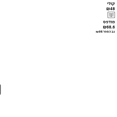
קולי
₪
48
מודפס
₪
68.6
גב הספר:
98
₪