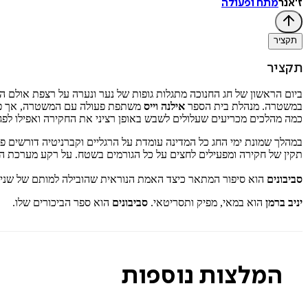
ז'אנר
מתח ופעולה
תקציר
תקציר
ביום הראשון של חג החנוכה מתגלות גופות של נער ונערה על רצפת אולם
במשטרה. מנהלת בית הספר
אילנה וייס
משתפת פעולה עם המשטרה, אך פועל
כמה מהלכים מכריעים שעלולים לשבש באופן רציני את החקירה ואפילו לפגו
במהלך שמונת ימי החג כל המדינה עומדת על הרגליים וקברניטיה דורשים 
תקין של חקירה ומפעילים לחצים על כל הגורמים בשטח. על רקע מערכת הי
סביבונים
הוא סיפור המתאר כיצד האמת הנוראית שהובילה למותם של שני בני
יניב ברמן
הוא במאי, מפיק ותסריטאי.
סביבונים
הוא ספר הביכורים שלו.
המלצות נוספות