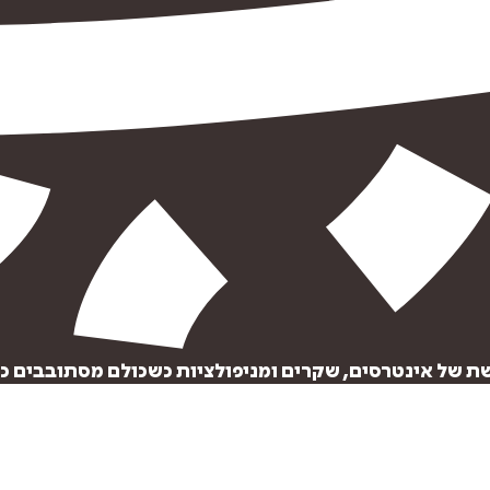
איזה פורמט בא לך?
דיגיטלי
קולי
מודפס
₪
68.6
₪
48
₪
27
מחיר קודם:
35
₪
במבצע עד:
31/08/2026
מחיר על הספר: ₪
98
שת של אינטרסים, שקרים ומניפולציות כשכולם מסתובבים כ