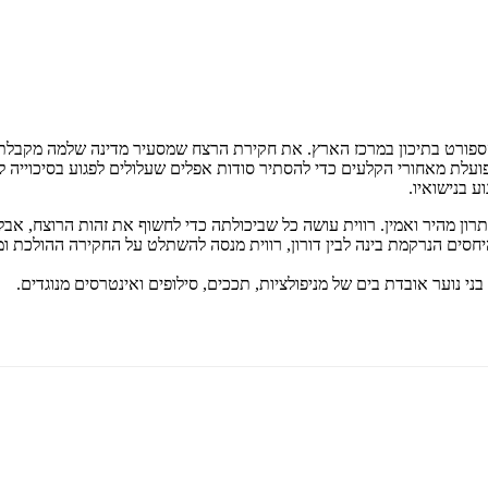
 הספורט בתיכון במרכז הארץ. את חקירת הרצח שמסעיר מדינה שלמה מקבלת 
ת מאחורי הקלעים כדי להסתיר סודות אפלים שעלולים לפגוע בסיכוייה לזכו
ע בנישואיו.
פתרון מהיר ואמין. רווית עושה כל שביכולתה כדי לחשוף את זהות הרוצח,
חסים הנרקמת בינה לבין דורון, רווית מנסה להשתלט על החקירה ההולכת ו
 נוער אובדת בים של מניפולציות, תככים, סילופים ואינטרסים מנוגדים.