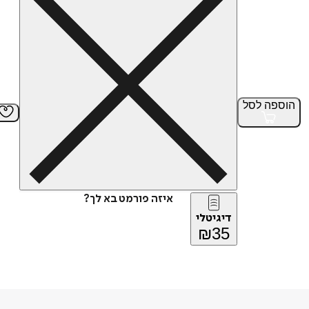
הוספה
לסל
איזה פורמט בא לך?
דיגיטלי
₪
35