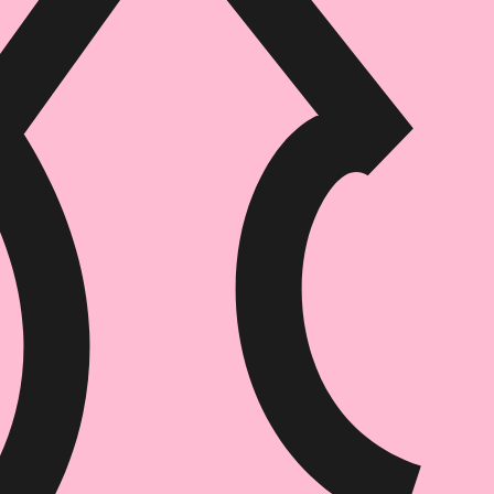
הוספה
לסל
איזה פורמט בא לך?
דיגיטלי
₪
35