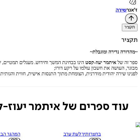
ז'אנר
שירה
תקציר
תקציר
~מהדורה נדירה ומוגבלת~
ספר זה של
איתמר יעוז-קסט
הינו בבחינת המשך וחידוש. מעגלים תמטיים, שי
מבוגר, העושה את חשבון עולמו על רקע דורו;
לפנינו שירה יהודית מודרנית, הצומחת מתוך התנסות אישית, חווית והגותית 
עוד ספרים של איתמר יעוז-
בחצרותיך לעת ערב
המהגר הבי