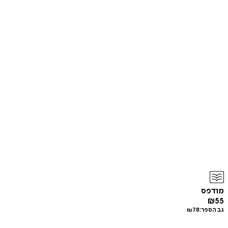
מודפס
₪
55
גב הספר:
78
₪