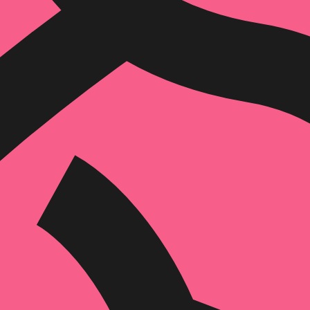
איזה פורמט בא לך?
מודפס
₪
55
מחיר על הספר: ₪
78