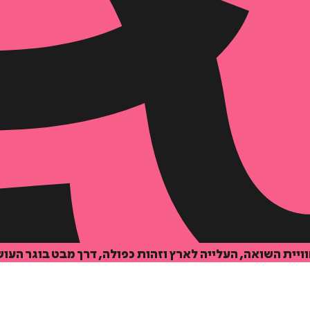
ויית השואה, העלייה לארץ וזהות כפולה, דרך מבט בוגר העו