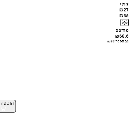
קולי
₪
27
₪
35
מודפס
₪
68.6
גב הספר:
98
₪
הוספה