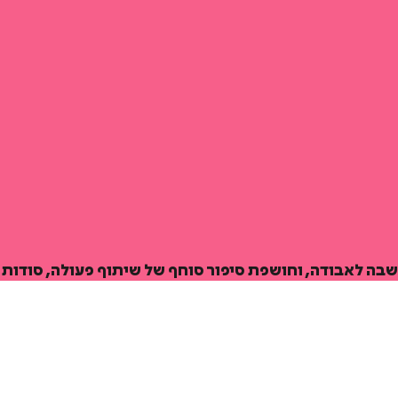
איזה פורמט בא לך?
דיגיטלי
קולי
מודפס
₪
68.6
₪
27
₪
32
מחיר קודם:
37
₪
מחיר קודם:
35
₪
במבצע עד:
31/08/2026
במבצע עד:
31/08/2026
מחיר על הספר: 
בה לאבודה, וחושפת סיפור סוחף של שיתוף פעולה, סודות 