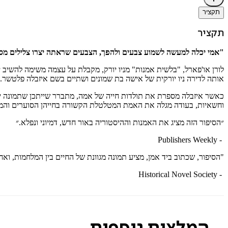
תקציר
תקציר
"אמי יכלה למעשה לשמוע צבעים ולהפך, הצבעים שראתה יצרו צלילים מסו
לורן או'פארל, "בלשית אמנות" מניו יורק, מקבלת על עצמה משימה להשיב יצ
אותה לדירה ניו יורקית של אישה בת שמונים ושתיים בשם איזבלה פלטשר
כאשר איזבלה מספרת את תולדות חייה של אמה, מתברר שייתכן שתמונה יק
וחשאיות, בעודה מגלה את האמת המטלטלת הקשורה בחייהן הסוערים והמ
״הסיפור הזה מציג את האמנות וההיסטוריה באור חדש, דמיוני ונפלא.״
Publishers Weekly
-
"הסיפור, שכתוב ביד אמן, מציע תמונה מגוונת של החיים בין המלחמות, ו
Historical Novel Society
-