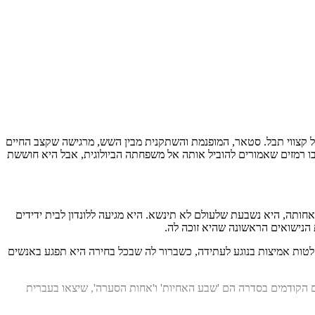
 קצווי תבל. סטאר, המופנמת והשתקנית מבין השש, מרגישה שקצב החיים
בו רמזים שאמורים להוביל אותה אל משפחתה הביולוגית, אבל היא חוששת
חותה, היא נשבעת שלעולם לא תינשא. היא מגיעה ללונדון לבית ידידים
 הנישואים הראשונה שהיא זוכה לה.
טות אמיצות בנוגע לעתידה, כשברור לה שבכל בחירה היא תפגע באנשים
 הקודמים בסדרה הם 'שבע האחיות' ו'אחות הסערה', שיצאו בעברית