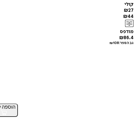
קולי
₪
27
₪
44
מודפס
₪
86.4
גב הספר:
108
₪
הוספה
ל