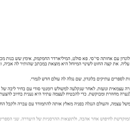
ונדון עם אחותה סי־סי. פא סולט, המיליארדר החמקמק, אימץ שש בנות מכל
עליה. את קצה החוט לשינוי המיוחל היא מוצאת במכתב שהותיר לה אביה, ו
 לספרים עתיקים בלונדון, שם נגלה לה עולם חדש לגמרי.
ערה עצמאית ונועזת. לאחר שנקלעה למשולש רומנטי סודי עם בחיר ליבה של א
לנערה מחוזרת ומבוקשת. כדי להבטיח לעצמה עתיד היא נענית בחיוב להצעת
ל עצמה, והעולם הנגלה בפניה מאלץ אותה להתמודד עם עברה ולקבל החל
מוקדשת לחיפוש אחר אהבה, ולתוצאות ההרסניות של היעדרה. שני הספרים