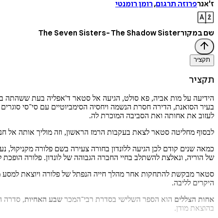
ז'אנר
פרוזה תרגום
,
רומן רומנטי
שם במקור
The Seven Sisters- The Shadow Sister
תקציר
תקציר
הידיעה על מות אביה, פא סולט, הגיעה אל סטאר ד'אפליה בעת ששהתה בל
בעיר הסואנת, הדירה חסרת הנשמה ויחסיה הסימביוטיים עם סי־סי סוגרים 
לעזוב את אחותה ואת הסביבה המוכרת לה.
לבסוף מחליטה סטאר לצאת בעקבות הרמז הראשון, וזה מוליך אותה אל חנות
כמאה שנים קודם לכן הגיעה ללונדון בחורה צעירה בשם פלורה מקניקול, נ
של הוריה, ונאלצת להשתלב בחיי החברה הגבוהה של לונדון. פלורה הופכת 
סטאר מבקשת להתחקות אחר מהלך חייה הנפתל של פלורה ויוצאת למסע מש
היקרים לליבה.
אחות הצללים
הוא הספר השלישי בסדרת רבי־המכר
שבע האחיות
, סדרה ה
בהוצאת מודן.