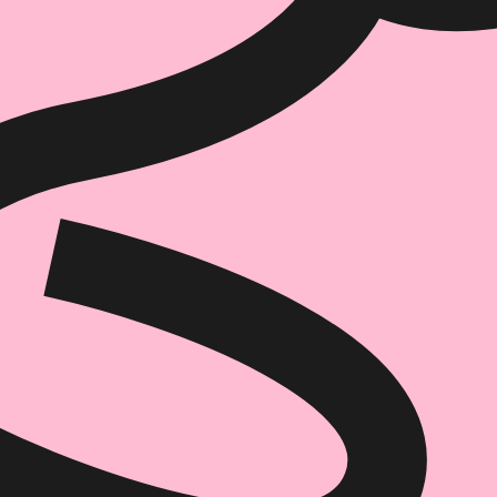
₪
68.6
₪
32
מחיר קודם:
44
₪
במבצע עד:
31/08/2026
מחיר על הספר: ₪
98