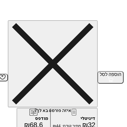
הוספה
לסל
איזה פורמט בא לך?
דיגיטלי
מודפס
₪
68.6
₪
32
מחיר קודם:
44
₪