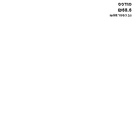
מודפס
₪
68.6
גב הספר:
98
₪