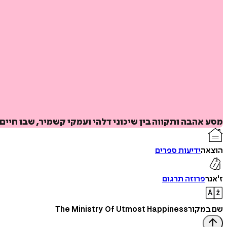
מסע אהבה ותקווה בין שיכוני דלהי ועמקי קשמיר, שבו חי
הוצאה
ידיעות ספרים
ז'אנר
פרוזה תרגום
שם במקור
The Ministry Of Utmost Happiness