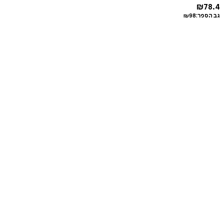
₪
78.4
גב הספר:
98
₪