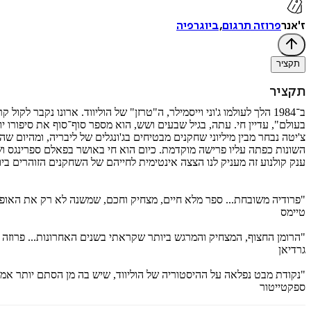
ז'אנר
פרוזה תרגום
,
ביוגרפיה
תקציר
תקציר
בעולם", עדיין חי. עתה, בגיל שבעים ושש, הוא מספר סוף־סוף את סיפורו יו
השונות כפתה עליו פרישה מוקדמת. כיום הוא חי באושר בפאלם ספרינגס 
ענק קולנוע זה מעניק לנו הצצה אינטימית לחייהם של השחקנים הזוהרים ביות
"פרודיה משובחת... ספר מלא חיים, מצחיק וחכם, שמשנה לא רק את האופן 
טיימס
"הרומן החצוף, המצחיק והמרגש ביותר שקראתי בשנים האחרונות... פרוזה ב
גרדיאן
"נקודת מבט נפלאה על ההיסטוריה של הוליווד, שיש בה מן הסתם יותר א
ספקטייטור