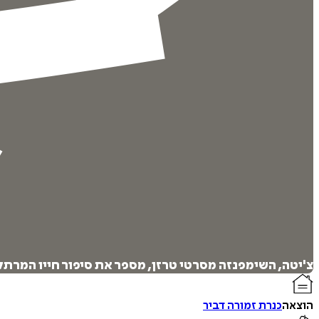
צ'יטה, השימפנזה מסרטי טרזן, מספר את סיפור חייו המרתק
הוצאה
כנרת זמורה דביר