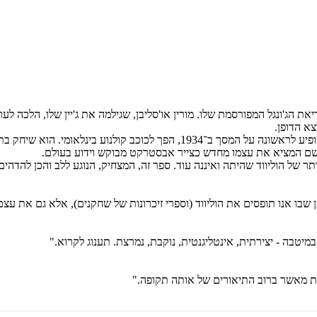
צא הדופן.
צ'יטה נבחר מבין מיליוני שחקנים מבטיחים בג'ונגלים של ליבריה, ומהיום שהופיע ל
ושם המציא את עצמו מחדש כצייר אבסטרקט מבוקש וידוע בעולם.
ר של הוליווד שהיתה ואיננה עוד. ספר זה, המצחיק, הנוגע ללב והכן להדהים
שבו אנו תופסים את הוליווד (וספרי זיכרונות של שחקנים), אלא גם את ע
מיטבה - יצירתית, אינטליגנטית, נוקבת, נמרצת. תענוג לקרוא."
מת מאשר ברוב התיאורים של אותה תקופה."