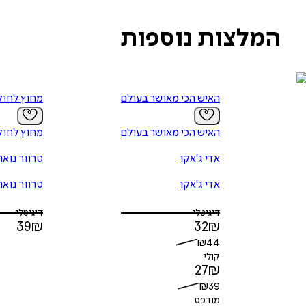
המלצות נוספות
האיש הכי מאושר בעולם
מחוץ לחוק
האיש הכי מאושר בעולם
מחוץ לחוק
אדי ג'אקו
טרוור נואה
אדי ג'אקו
טרוור נואה
דיגיטלי
דיגיטלי
39
₪
32
₪
₪
44
קולי
27
₪
₪
39
מודפס