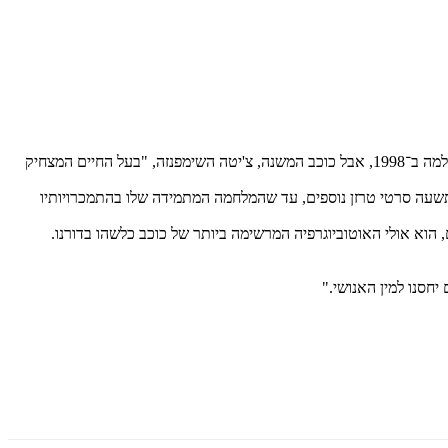
ב־1984 הלך לעולמו ג'וני וייסמילר, ה"טרזן" של הוליווד. ארונו נקבר לקול קריאת הג'ונגל המפורסמת שלו. מורין או'סליבן, שגילמה את ג'יין שלו, הלכה לעולמה ב־1998, אבל כוכב המשנה, צ'יטה השימפנזה, "בעל החיים המצחיק
ראשונה על המסך ב־1934, הפך לכוכב קולנוע בינלאומי. הוא שיחק בתשעה סרטי טרזן נוספים, עד שהמלחמה המתמידה שלו בהתמכרויותיו
, הוא אולי האוטוביוגרפיה המרשימה ביותר של כוכב כלשהו בדורנו.
צם יחסנו למין האנושי."