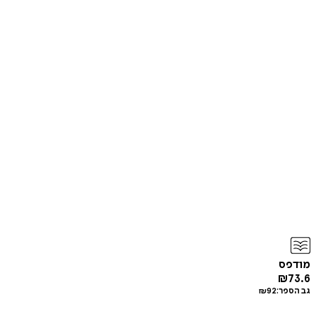
מודפס
₪
73.6
גב הספר:
92
₪