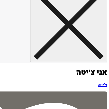
אני צ'יטה
צ'יטה