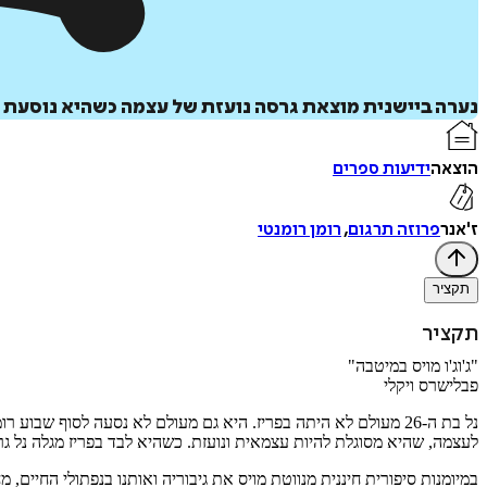
נערה ביישנית מוצאת גרסה נועזת של עצמה כשהיא נוסעת לב
הוצאה
ידיעות ספרים
ז'אנר
פרוזה תרגום
,
רומן רומנטי
תקציר
תקציר
"ג'וג'ו מויס במיטבה"
פבלישרס ויקלי
נל בת ה-26 מעולם לא היתה בפריז. היא גם מעולם לא נסעה לסוף
לעצמה, שהיא מסוגלת להיות עצמאית ונועזת. כשהיא לבד בפריז מגלה נל ג
במיומנות סיפורית חיננית מנווטת מויס את גיבוריה ואותנו בנפתולי החיי