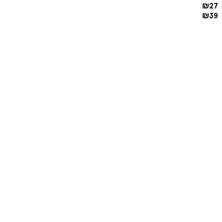
₪
27
₪
39