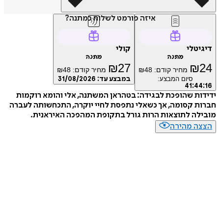
איזה פורמט לשלוח כמתנה?
טלי
קולי
מתנה
מתנה
₪
27
₪
מחיר קודם:
48
₪
מחיר קודם:
48
₪
סיום המבצע:
במבצע עד:
31/08/2026
41
:
4
ת שהופכת לבגידה: בטהראן המשתנה, אלי והומא רוקמות
 קסומה, אך כשאלי נתפסת לחיי יוקרה, התכחשותה לעברה
ה לתוצאות הרות גורל בתקופת המהפכה האיראנית.
ה מהירה