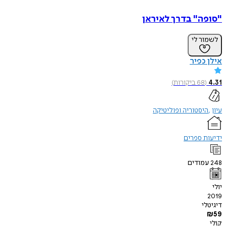
ה" בדרך לאיראן
ר לי
כפיר
68
ביקורות
)
יסטוריה ופוליטיקה
 ספרים
ודים
י