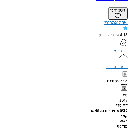
ר לי
אהרוני
63
ביקורות
)
מקור
 ספרים
מודים
י
חיר קודם:
48
₪