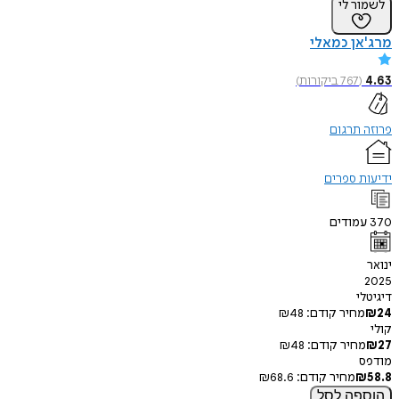
ר לי
ן כמאלי
(
767
ביקורות
)
תרגום
 ספרים
מודים
י
חיר קודם:
48
₪
חיר קודם:
48
₪
מחיר קודם:
68.6
₪
פה
לסל