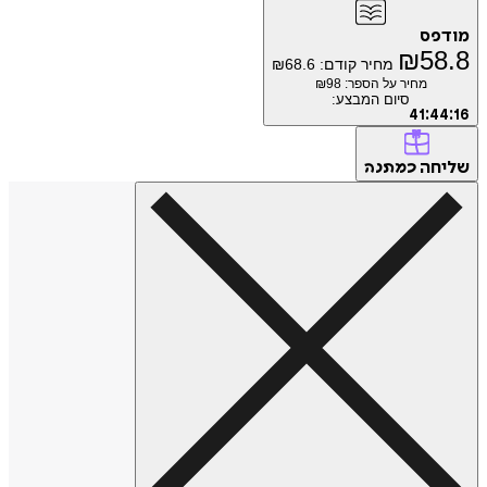
פס
₪
5
מחיר קודם:
68.6
₪
מחיר על הספר: ₪
98
סיום המבצע:
41
:
4
חה
כמתנה