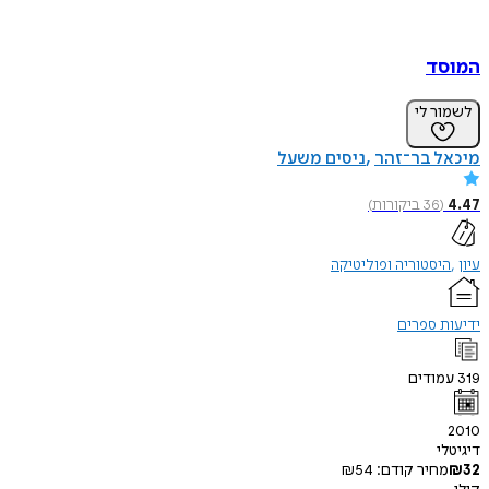
ד
ר לי
ל בר־זהר
ניסים משעל
(
36
ביקורות
)
יסטוריה ופוליטיקה
 ספרים
ודים
י
חיר קודם:
54
₪