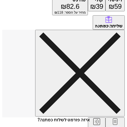
טלי
קולי
מודפס
₪
82.6
₪
39
₪
מחיר על הספר: ₪
118
חה
כמתנה
איזה פורמט לשלוח כמתנה?