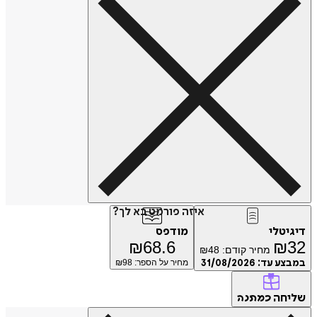
איזה פורמט בא לך?
טלי
מודפס
₪
68.6
₪
מחיר קודם:
48
₪
ע עד:
31/08/2026
מחיר על הספר: ₪
98
חה
כמתנה