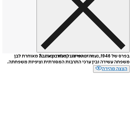
איזה פורמט לשלוח כמתנה?
בפרס של 1946, נערה יפהפייה נקרעת בין אהבה מאוחרת לבן
 עשירה ובין ערכי התרבות המסורתית וציפיות משפחתה.
ה מהירה