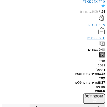
ן כמאלי
513
ביקורות
)
תרגום
 ספרים
מודים
י
חיר קודם:
48
₪
חיר קודם:
39
₪
פה
לסל