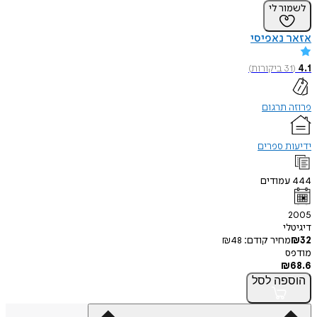
ר לי
נאפיסי
3
ביקורות
)
תרגום
 ספרים
מודים
י
חיר קודם:
48
₪
פה
לסל