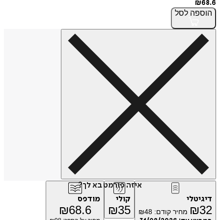
פה
לסל
איזה פורמט בא לך?
טלי
קולי
מודפס
₪
68.6
₪
35
₪
מחיר קודם:
48
₪