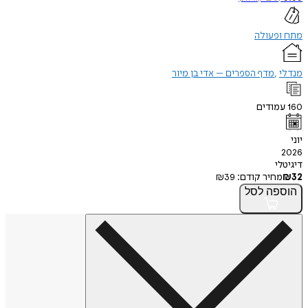
פעולה
מדף הספרים – אדי בן מיור
ודים
י
חיר קודם:
39
₪
פה
לסל