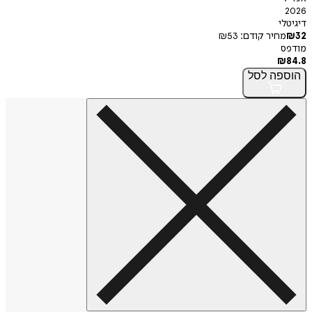
י
חיר קודם:
53
₪
פה
לסל