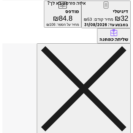
איזה פורמט בא לך?
טלי
מודפס
₪
84.8
₪
מחיר קודם:
53
₪
ע עד:
31/08/2026
מחיר על הספר: ₪
106
חה
כמתנה