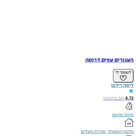
רים עפים דרומה
ר לי
רידצן
36
ביקורות
)
תרגום
ץ המאוחד
ספרית פועלים