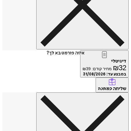
איזה פורמט בא לך?
טלי
₪
מחיר קודם:
39
₪
ע עד:
31/08/2026
חה
כמתנה