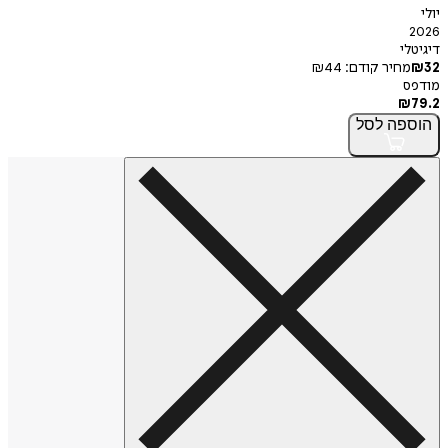
י
חיר קודם:
44
₪
פה
לסל