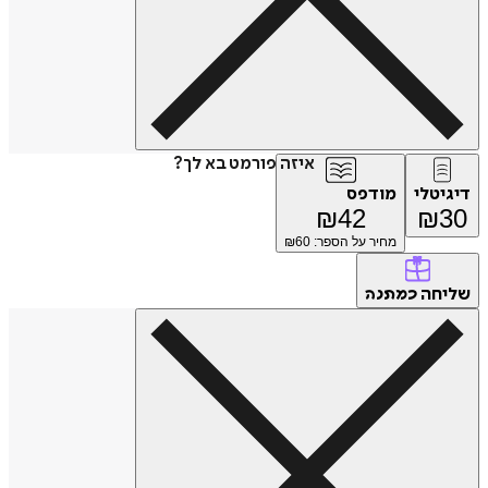
איזה פורמט בא לך?
טלי
מודפס
₪
42
₪
מחיר על הספר: ₪
60
חה
כמתנה