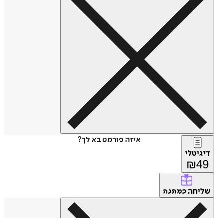
איזה פורמט בא לך?
טלי
₪
חה
כמתנה