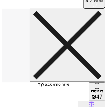
פה
לסל
איזה פורמט בא לך?
טלי
₪