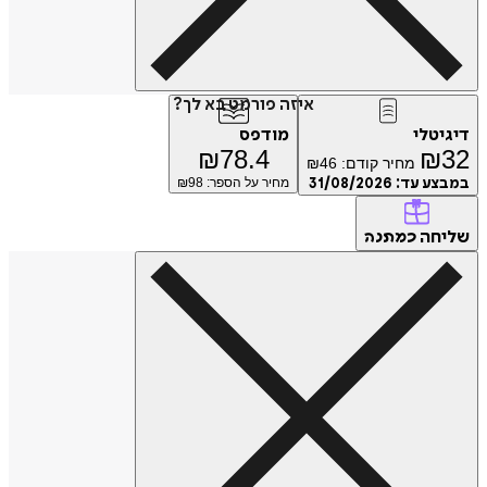
איזה פורמט בא לך?
טלי
מודפס
₪
78.4
₪
מחיר קודם:
46
₪
ע עד:
31/08/2026
מחיר על הספר: ₪
98
חה
כמתנה