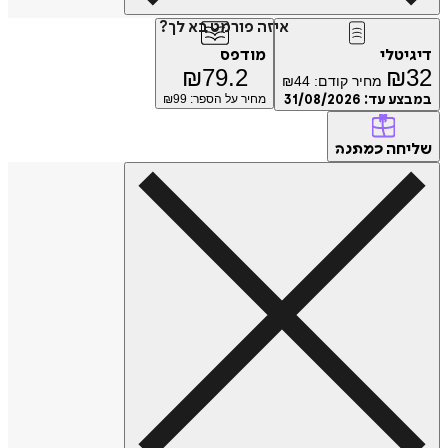
איזה פורמט בא לך?
טלי
מודפס
₪
79.2
₪
מחיר קודם:
44
₪
ע עד:
31/08/2026
מחיר על הספר: ₪
99
חה
כמתנה