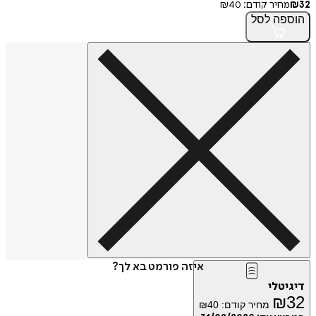
חיר קודם:
40
₪
פה
לסל
איזה פורמט בא לך?
טלי
₪
מחיר קודם:
40
₪