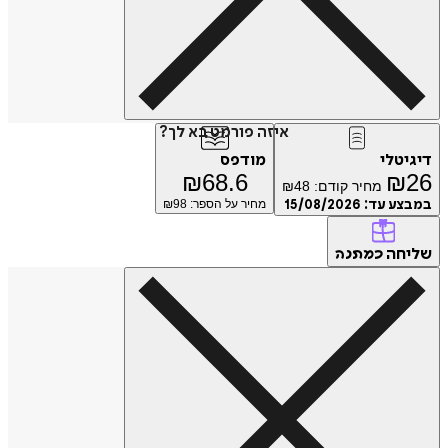
איזה פורמט בא לך?
טלי
מודפס
₪
68.6
₪
מחיר קודם:
48
₪
ע עד:
15/08/2026
מחיר על הספר: ₪
98
חה
כמתנה