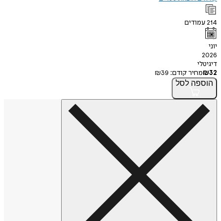
ודים
י
חיר קודם:
39
₪
פה
לסל