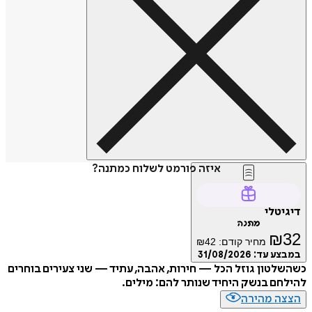
איזה פורמט לשלוח כמתנה?
טלי
מתנה
₪
מחיר קודם:
42
₪
ע עד:
31/08/2026
טון גוזל הכל — חירות, אהבה, עתיד — שני צעירים בוחרים
ם בנשק היחיד שנותר להם: מילים.
ה מהירה