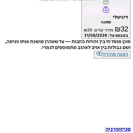
טלי
מתנה
₪
מחיר קודם:
39
₪
ע עד:
31/08/2026
מוסד חי בין זהויות כוזבות — עד שטהרן מושכת אותו פנימה,
בולות בין אויב לאהוב מתמוססים לגמרי.
ה מהירה
ופרניה