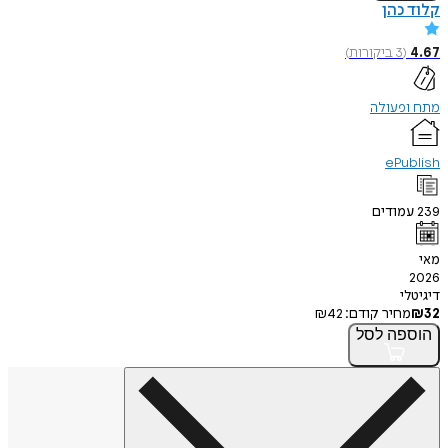
כהן
(
3
ביקורות
)
פעולה
ePu
ודים
י
חיר קודם:
42
₪
פה
לסל