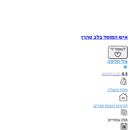
המוסד בלב טהרן
ר לי
ליפה
1
ביקורות
)
פעולה
ם הוצאת ספרים
ודים