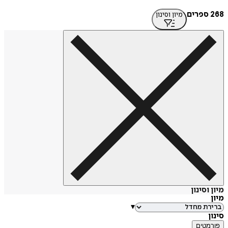
מיון וסינון
סינון
▾
טים