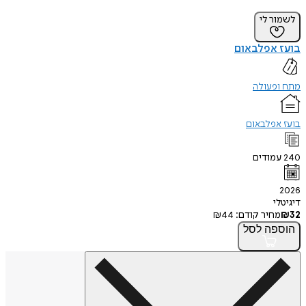
ר לי
 אפלבאום
פעולה
אפלבאום
מודים
י
חיר קודם:
44
₪
פה
לסל