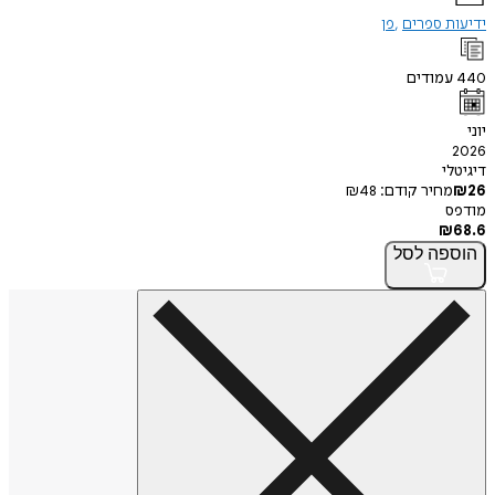
 ספרים
פן
מודים
י
חיר קודם:
48
₪
פה
לסל