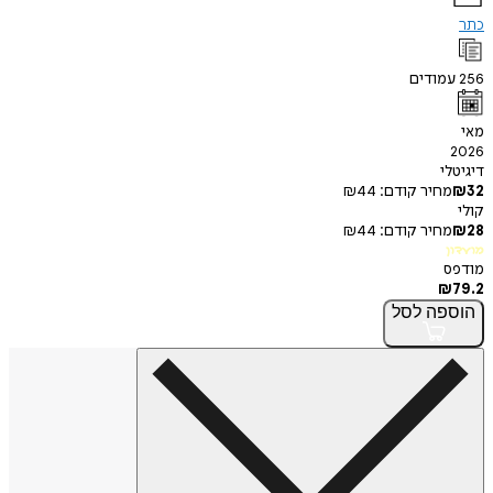
ודים
י
חיר קודם:
44
₪
חיר קודם:
44
₪
פה
לסל