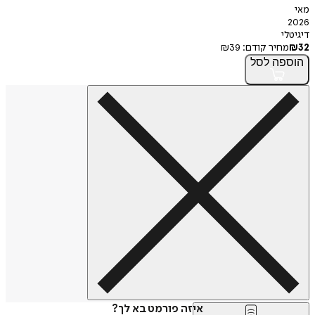
י
חיר קודם:
39
₪
פה
לסל
איזה פורמט בא לך?