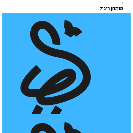
ותחן ריגול