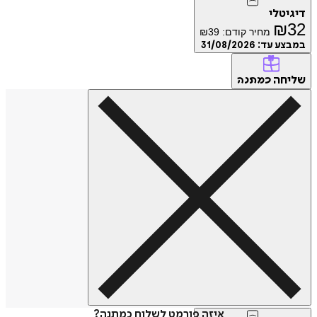
טלי
₪
מחיר קודם:
39
₪
ע עד:
31/08/2026
חה
כמתנה
איזה פורמט לשלוח כמתנה?