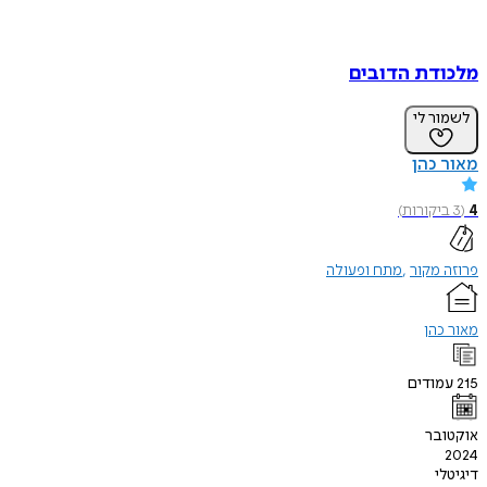
דת הדובים
ר לי
כהן
יקורות
)
מקור
מתח ופעולה
הן
ודים
בר
י