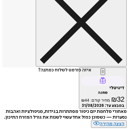
איזה פורמט לשלוח כמתנה?
טלי
מתנה
₪
מחיר קודם:
44
₪
ע עד:
31/08/2026
י מלחמת יום כיפור מסתתרות בגידות, מניפולציות ואהבות
ת — כשסוכן כפול אחד עשוי לשנות את גורל המזרח התיכון.
ה מהירה