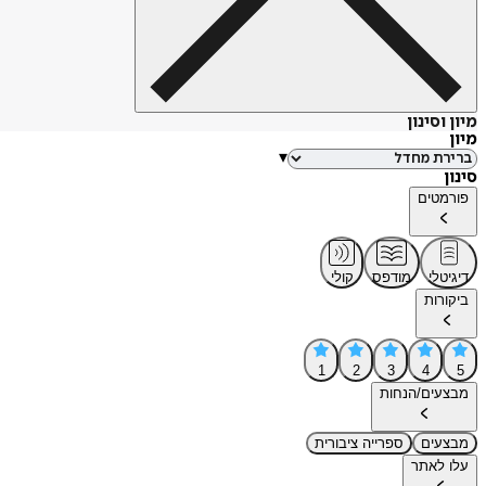
מיון וסינון
מיון
▾
סינון
פורמטים
דיגיטלי
מודפס
קולי
ביקורות
1
2
3
4
5
מבצעים/הנחות
מבצעים
ספרייה ציבורית
עלו לאתר