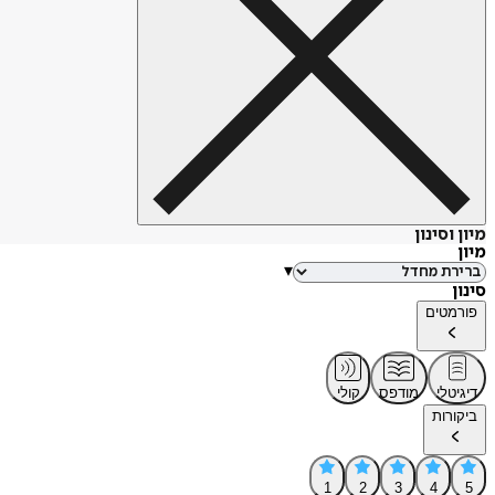
מיון וסינון
מיון
▾
סינון
פורמטים
דיגיטלי
מודפס
קולי
ביקורות
1
2
3
4
5