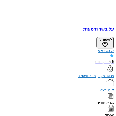
על בשר ודמעות
לשמור לי
ל. מ. ראפ
5
(
2
ביקורות
)
פרוזה מקור
מתח ופעולה
ל. מ. ראפ
143
עמודים
אפריל