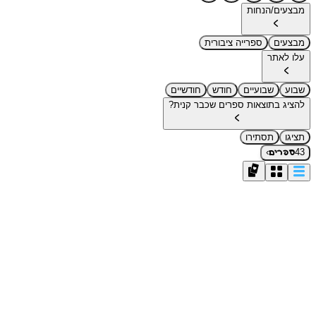
מבצעים/הנחות
מבצעים
ספרייה ציבורית
עלו לאתר
שבוע
שבועיים
חודש
חודשיים
להציג בתוצאות ספרים שכבר קנית?
תציגו
תסתירו
›
43
ספרים