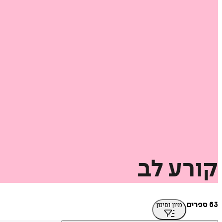
קורע
לב
63 ספרים
מיון וסינון