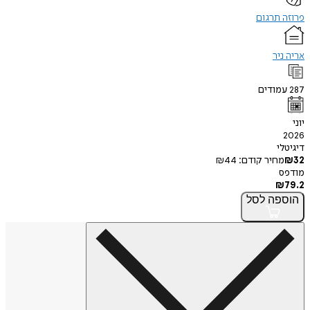
תרגום
יר
ודים
י
חיר קודם:
44
₪
פה
לסל