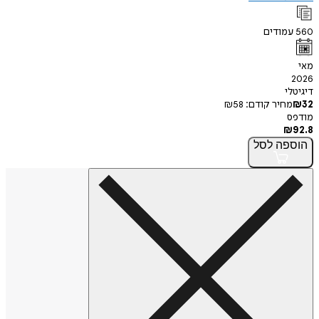
מודים
י
חיר קודם:
58
₪
פה
לסל