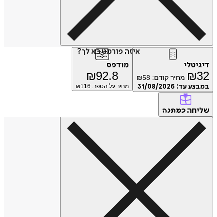
איזה פורמט בא לך?
טלי
מודפס
₪
92.8
₪
מחיר קודם:
58
₪
ע עד:
31/08/2026
מחיר על הספר: ₪
116
חה
כמתנה