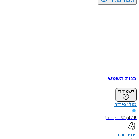
ה מהירה
 השמש
ר לי
פיידר
50
ביקורות
)
תרגום