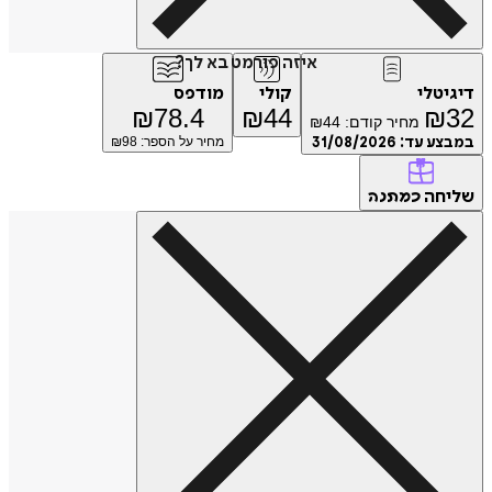
איזה פורמט בא לך?
טלי
קולי
מודפס
₪
78.4
₪
44
₪
מחיר קודם:
44
₪
ע עד:
31/08/2026
מחיר על הספר: ₪
98
חה
כמתנה