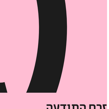
זרם
התודעה