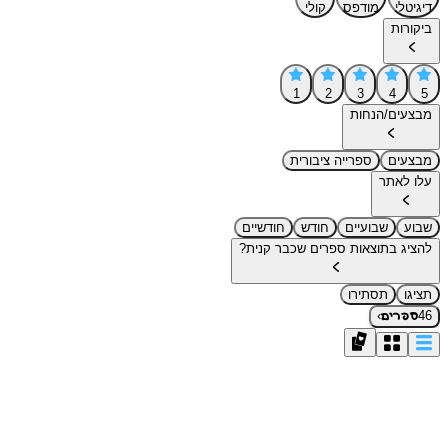
דיגיטלי
מודפס
קולי
ביקורות
1
2
3
4
5
מבצעים/הנחות
מבצעים
ספרייה ציבורית
עלו לאתר
שבוע
שבועיים
חודש
חודשיים
להציג בתוצאות ספרים שכבר קנית?
תציגו
תסתירו
›
46
ספרים